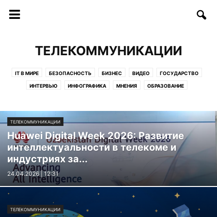
ТЕЛЕКОММУНИКАЦИИ
IT В МИРЕ
БЕЗОПАСНОСТЬ
БИЗНЕС
ВИДЕО
ГОСУДАРСТВО
ИНТЕРВЬЮ
ИНФОГРАФИКА
МНЕНИЯ
ОБРАЗОВАНИЕ
СОФТ/ИНТЕРНЕТ
СОЦИУМ
СТАРТАПЫ
СТАТЬИ
ТЕЛЕКОММУНИКАЦИИ
ТЕХНОЛОГИИ
ФИНАНСЫ
ФОТО
ТЕЛЕКОММУНИКАЦИИ
ЦИФРЫ И ФАКТЫ
Huawei Digital Week 2026: Развитие
интеллектуальности в телекоме и
индустриях за...
24.04.2026 | 12:31
ТЕЛЕКОММУНИКАЦИИ