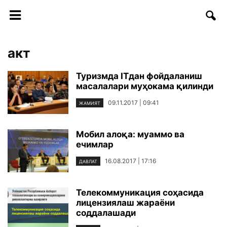
акт
Туризмда ITдан фойдаланиш
масалалари муҳокама қилинди
09.11.2017 | 09:41
ЖАМИЯТ
Мобил алоқа: муаммо ва
ечимлар
16.08.2017 | 17:16
ДАВЛАТ
Телекоммуникация соҳасида
лицензиялаш жараёни
соддалашади