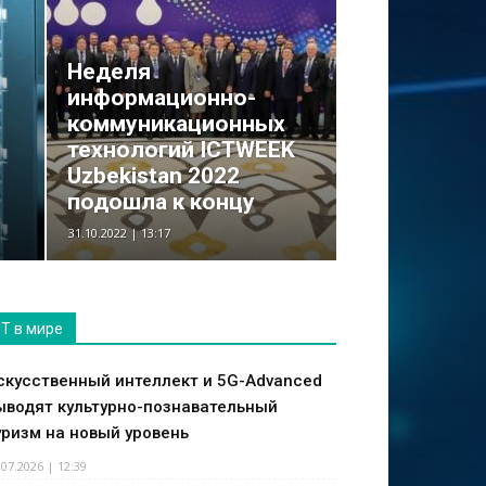
Неделя
информационно-
коммуникационных
технологий ICTWEEK
Uzbekistan 2022
подошла к концу
31.10.2022 | 13:17
IT в мире
скусственный интеллект и 5G-Advanced
ыводят культурно-познавательный
уризм на новый уровень
.07.2026 | 12:39