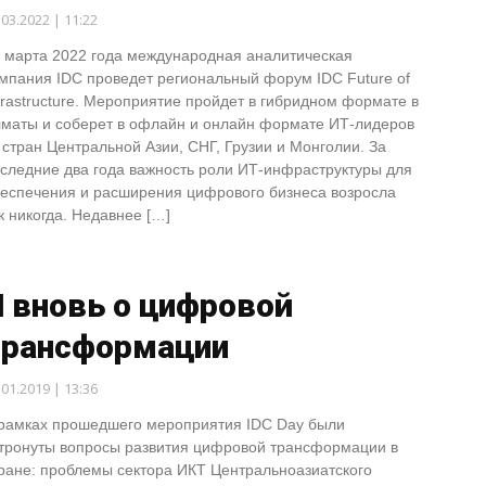
.03.2022 | 11:22
 марта 2022 года международная аналитическая
мпания IDС проведет региональный форум IDC Future of
frastructure. Мероприятие пройдет в гибридном формате в
маты и соберет в офлайн и онлайн формате ИТ-лидеров
 стран Центральной Азии, СНГ, Грузии и Монголии. За
следние два года важность роли ИТ-инфраструктуры для
еспечения и расширения цифрового бизнеса возросла
к никогда. Недавнее […]
 вновь о цифровой
трансформации
.01.2019 | 13:36
рамках прошедшего мероприятия IDC Day были
тронуты вопросы развития цифровой трансформации в
ране: проблемы сектора ИКТ Центральноазиатского