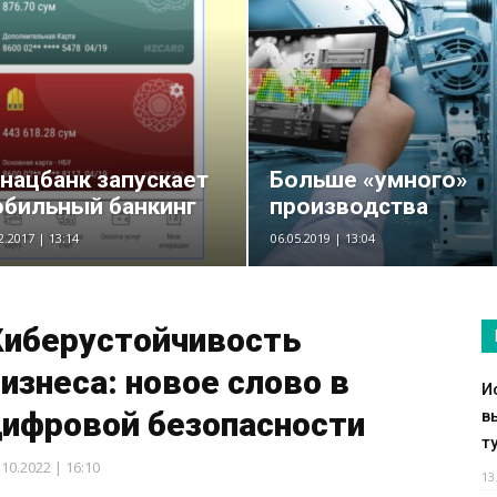
нацбанк запускает
Больше «умного»
бильный банкинг
производства
2.2017 | 13:14
06.05.2019 | 13:04
Киберустойчивость
изнеса: новое слово в
И
цифровой безопасности
в
т
.10.2022 | 16:10
13