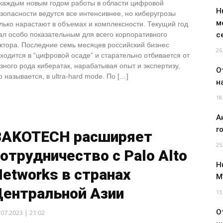
каждым новым годом работы в области цифровой
H
зопасности ведутся все интенсивнее, но киберугрозы
м
лько нарастают в объемах и комплексности. Текущий год
ал особо показательным для всего корпоративного
с
ктора. Последние семь месяцев российский бизнес
26
ходится в “цифровой осаде” и старательно отбивается от
зного рода кибератак, нарабатывая опыт и экспертизу,
О
о называется, в ultra-hard mode. По […]
н
18
А
г
BAKOTECH расширяет
25
отрудничество с Palo Alto
H
etworks в странах
M
Центральной Азии
13
О
.07.2023 | 21:02