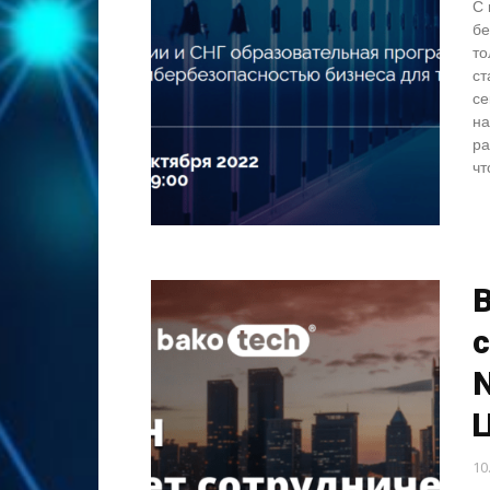
С 
бе
то
ст
се
на
ра
чт
с
N
10