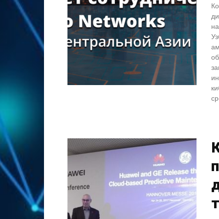
Ко
ди
на
Уз
ам
об
за
ин
ки
ср