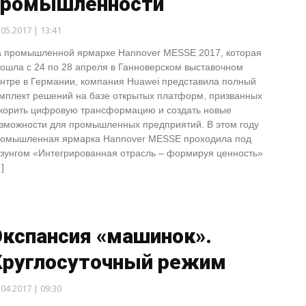
промышленности
.05.2017 | 13:41
 промышленной ярмарке Hannover MESSE 2017, которая
ошла с 24 по 28 апреля в Ганноверском выставочном
нтре в Германии, компания Huawei представила полный
мплект решений на базе открытых платформ, призванных
корить цифровую трансформацию и создать новые
зможности для промышленных предприятий. В этом году
омышленная ярмарка Hannover MESSE проходила под
зунгом «Интегрированная отрасль – формируя ценность»
]
Экспансия «машинок».
Круглосуточный режим
.04.2017 | 09:30