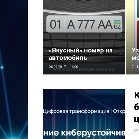
«Вкусный» номер на
Уз
автомобиль
мо
06.09.2017 | 16:00
21.1
б
05