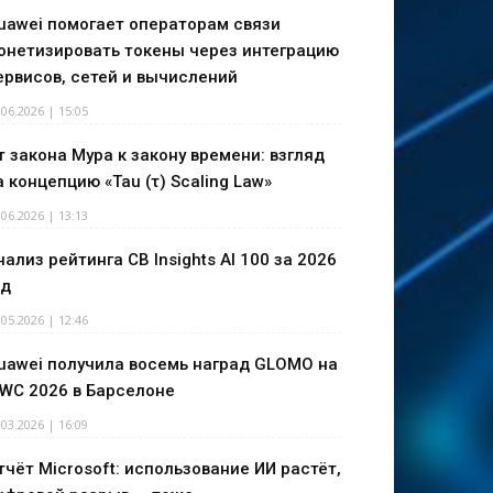
uawei помогает операторам связи
онетизировать токены через интеграцию
ервисов, сетей и вычислений
.06.2026 | 15:05
т закона Мура к закону времени: взгляд
а концепцию «Tau (τ) Scaling Law»
.06.2026 | 13:13
нализ рейтинга CB Insights AI 100 за 2026
од
.05.2026 | 12:46
uawei получила восемь наград GLOMO на
WC 2026 в Барселоне
.03.2026 | 16:09
тчёт Microsoft: использование ИИ растёт,