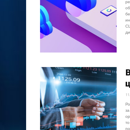
ре
об
бе
ин
CL
ди
11
Ро
за
ор
то
по