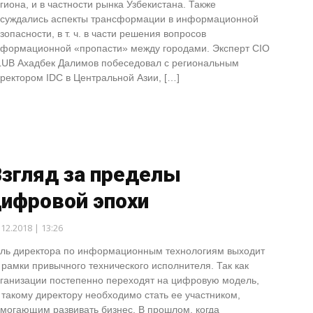
гиона, и в частности рынка Узбекистана. Также
суждались аспекты трансформации в информационной
зопасности, в т. ч. в части решения вопросов
формационной «пропасти» между городами. Эксперт CIO
UB Ахадбек Далимов побеседовал с региональным
ректором IDC в Центральной Азии, […]
Взгляд за пределы
цифровой эпохи
.12.2018 | 13:26
ль директора по информационным технологиям выходит
 рамки привычного технического исполнителя. Так как
ганизации постепенно переходят на цифровую модель,
 такому директору необходимо стать ее участником,
могающим развивать бизнес. В прошлом, когда