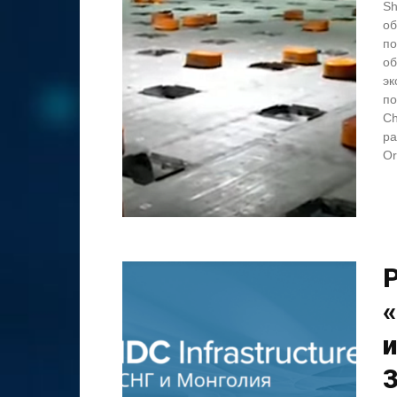
Sh
об
по
об
эк
по
Ch
ра
Or