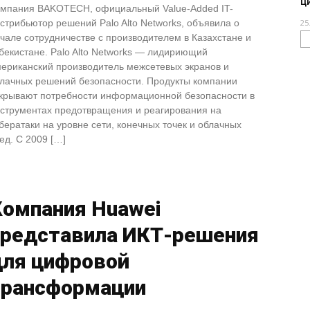
ц
мпания BAKOTECH, официальный Value-Added IT-
стрибьютор решений Palo Alto Networks, объявила о
25
чале сотрудничестве с производителем в Казахстане и
бекистане. Palo Alto Networks — лидириющий
ериканский производитель межсетевых экранов и
лачных решений безопасности. Продукты компании
крывают потребности информационной безопасности в
струментах предотвращения и реагирования на
бератаки на уровне сети, конечных точек и облачных
ед. С 2009 […]
Компания Huawei
представила ИКТ-решения
для цифровой
трансформации