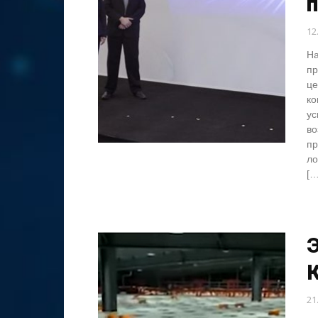
12
На
пр
це
ко
ус
во
пр
ло
[…
21