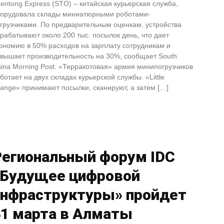
entong Express (STO) – китайская курьерская служба,
орудовала склады миниатюрными роботами-
грузчиками. По предварительным оценкам, устройства
рабатывают около 200 тыс. посылок день, что дает
ономию в 50% расходов на зарплату сотрудникам и
вышает производительность на 30%, сообщает South
ina Morning Post. «Терракотовая» армия минипогрузчиков
ботает на двух складах курьерской службы. «Little
ange» принимают посылки, сканируют, а затем […]
Региональный форум IDC
«Будущее цифровой
инфраструктуры» пройдет
31 марта в Алматы