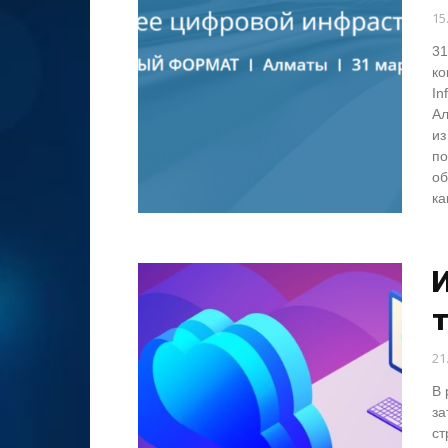
15
31
ко
In
Ал
из
по
об
ка
И
21
В 
за
ст