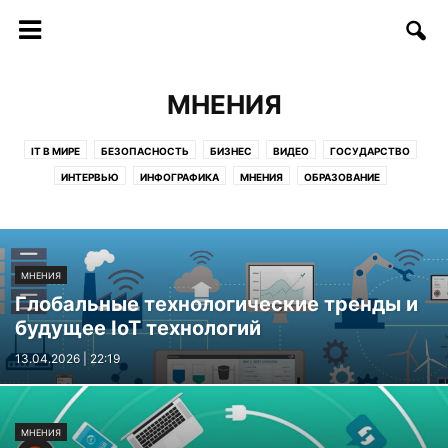
МНЕНИЯ
IT В МИРЕ
БЕЗОПАСНОСТЬ
БИЗНЕС
ВИДЕО
ГОСУДАРСТВО
ИНТЕРВЬЮ
ИНФОГРАФИКА
МНЕНИЯ
ОБРАЗОВАНИЕ
СОФТ/ИНТЕРНЕТ
СОЦИУМ
СТАРТАПЫ
СТАТЬИ
ТЕЛЕКОММУНИКАЦИИ
ТЕХНОЛОГИИ
ФИНАНСЫ
ФОТО
ЦИФРЫ И ФАКТЫ
МНЕНИЯ
Глобальные технологические тренды и
будущее IoT технологий
13.04.2026 | 22:19
МНЕНИЯ