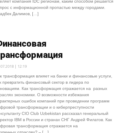
еляет компания IDC регионам, каким способом решается
прос с информационной пропастью между городами.
адбек Далимов, […]
Финансовая
трансформация
.07.2018 | 12:19
к трансформация влияет на банки и финансовые услуги,
к превратить финансовый сектор в лидера по
новациям. Как трансформация отражается на разных
раслях экономики. О возможности избежания
рактерных ошибок компаний при проведении программ
фровой трансформации и о киберпреступности
нсультанту СIO Club Uzbekistan рассказал генеральный
ректор IBM в России и странах СНГ Андрей Филатов. Как
фровая трансформация отражается на
зличных отраслях? – […]