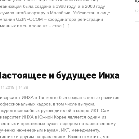
ц
ганизация была создана в 1998 году, а в 2003 году
25
лучила штаб-квартиру в Малайзии. Узбекистан в лице
мпании UZINFOCOM – координатора регистрации
менных имен в зоне uz – стал […]
Настоящее и будущее Инха
.11.2018 | 14:38
иверситет ИНХА в Ташкенте был создан с целью развития
офессиональных кадров, в том числе выпуска
нкурентоспособных руководителей в сфере ИКТ. Сам
иверситет ИНХА в Южной Корее является одним из
вестных и престижных вузов, лидером по качественному
учению инженерным наукам, ИКТ, менеджменту,
гистике и другим направлениям. Важно отметить, что