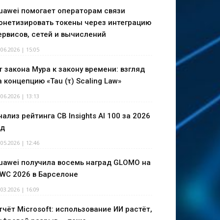
uawei помогает операторам связи
онетизировать токены через интеграцию
ервисов, сетей и вычислений
.06.2026 | 15:05
т закона Мура к закону времени: взгляд
а концепцию «Tau (τ) Scaling Law»
.06.2026 | 13:13
нализ рейтинга CB Insights AI 100 за 2026
од
.05.2026 | 12:46
uawei получила восемь наград GLOMO на
WC 2026 в Барселоне
.03.2026 | 16:09
тчёт Microsoft: использование ИИ растёт,