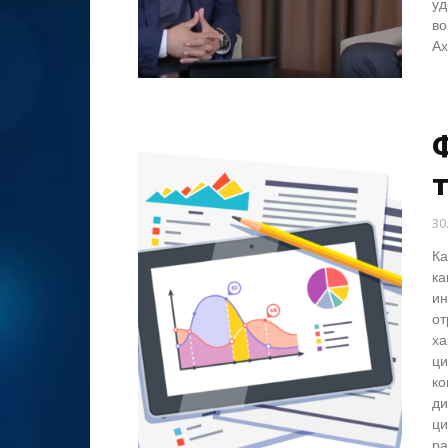
уд
во
Ах
30
Ка
ка
ин
от
ха
ци
ко
ди
ци
ра