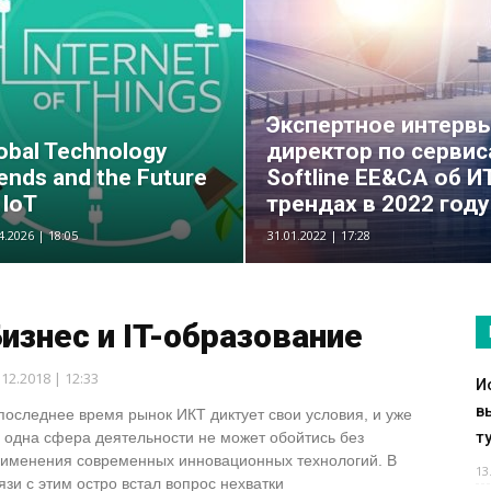
Экспертное интервь
obal Technology
директор по серви
ends and the Future
Softline EE&CA об И
 IoT
трендах в 2022 году
4.2026 | 18:05
31.01.2022 | 17:28
изнес и IT-образование
.12.2018 | 12:33
И
в
последнее время рынок ИКТ диктует свои условия, и уже
т
 одна сфера деятельности не может обойтись без
именения современных инновационных технологий. В
13
язи с этим остро встал вопрос нехватки