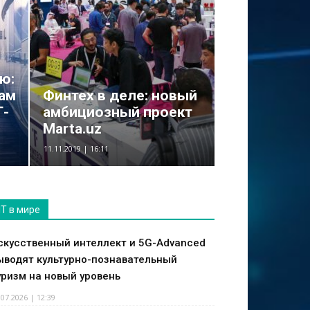
ю:
сам
Финтех в деле: новый
Т-
амбициозный проект
Marta.uz
11.11.2019 | 16:11
IT в мире
скусственный интеллект и 5G-Advanced
ыводят культурно-познавательный
уризм на новый уровень
.07.2026 | 12:39