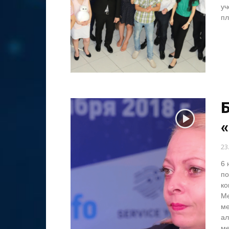
уч
пл
23
6 
по
ко
Ме
ме
ал
ме