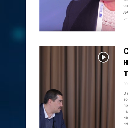
оп
ди
[…
09
В 
во
пр
ча
на
ин