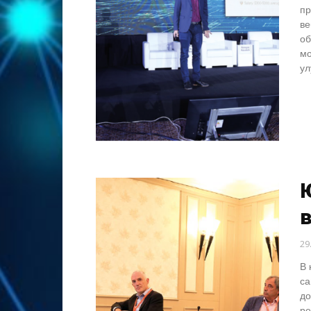
пр
ве
об
мо
ул
29
В 
са
до
ре