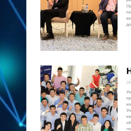
Ор
по
ко
до
28
Ун
пр
ко
Ун
из
об
ло