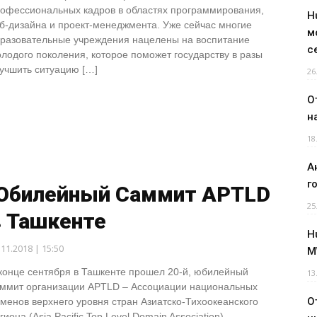
офессиональных кадров в областях программирования,
H
б-дизайна и проект-менеджмента. Уже сейчас многие
м
разовательные учреждения нацелены на воспитание
с
лодого поколения, которое поможет государству в разы
учшить ситуацию […]
26
О
н
18
А
г
Юбилейный Саммит APTLD
25
в Ташкенте
H
.11.2018 | 15:50
M
конце сентября в Ташкенте прошел 20-й, юбилейный
13
ммит организации APTLD – Ассоциации национальных
О
менов верхнего уровня стран Азиатско-Тихоокеанского
гиона (Asia Pacific Top Level Domain Association).