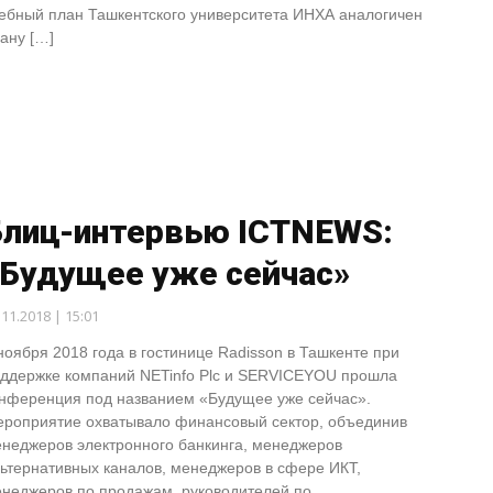
ебный план Ташкентского университета ИНХА аналогичен
ану […]
Блиц-интервью ICTNEWS:
«Будущее уже сейчас»
.11.2018 | 15:01
ноября 2018 года в гостинице Radisson в Ташкенте при
ддержке компаний NETinfo Plc и SERVICEYOU прошла
нференция под названием «Будущее уже сейчас».
роприятие охватывало финансовый сектор, объединив
неджеров электронного банкинга, менеджеров
ьтернативных каналов, менеджеров в сфере ИКТ,
неджеров по продажам, руководителей по