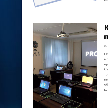
02
Оп
мо
пр
Са
тр
им
об
ко