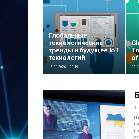
Глобальные
технологические
Gl
тренды и будущее IoT
Tr
технологий
of
13.04.2026 | 22:19
12.0
Б
14
В 
ни
пр
св