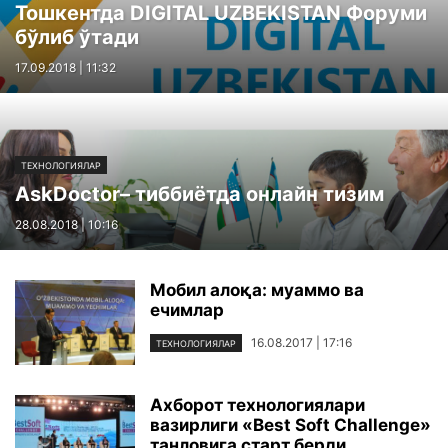
Тошкентда DIGITAL UZBEKISTAN Форуми
бўлиб ўтади
17.09.2018 | 11:32
ТЕХНОЛОГИЯЛАР
AskDoctor– тиббиётда онлайн тизим
28.08.2018 | 10:16
Мобил алоқа: муаммо ва
ечимлар
16.08.2017 | 17:16
ТЕХНОЛОГИЯЛАР
Ахборот технологиялари
вазирлиги «Best Soft Challenge»
танловига старт берди