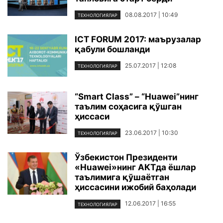
08.08.2017 | 10:49
ТЕХНОЛОГИЯЛАР
ICT FORUM 2017: маърузалар
қабули бошланди
25.07.2017 | 12:08
ТЕХНОЛОГИЯЛАР
“Smart Class” – “Huawei”нинг
таълим соҳасига қўшган
ҳиссаси
23.06.2017 | 10:30
ТЕХНОЛОГИЯЛАР
Ўзбекистон Президенти
«Huawei»нинг АКТда ёшлар
таълимига қўшаётган
ҳиссасини ижобий баҳолади
12.06.2017 | 16:55
ТЕХНОЛОГИЯЛАР