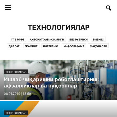
ТЕХНОЛОГИЯЛАР
IT В МИРЕ
АХБОРОТ ХАВФСИЗЛИГИ
БЕЗ РУБРИКИ
БИЗНЕС
ДАВЛАТ
ЖАМИЯТ
ИНТЕРВЬЮ
ИНФОГРАФИКА
МАҚОЛАЛАР
ОБРАЗОВАНИЕ
РУКНЛАР:
САҲИФАЛАР
СОФТ/ИНТЕРНЕТ
СТАРТАП
СТАТЬИ
ТАДБИРЛАР
ТАЪЛИМ
ТЕЛЕКОММУНИКАЦИЯ
ТЕХНОЛОГИИ
ТЕХНОЛОГИЯЛАР
ФИКРЛАР
ТЕХНОЛОГИЯЛАР
Ишлаб чиқаришни роботлаштириш:
афзалликлар ва нуқсонлар
08.01.2019 | 13:59
ТЕХНОЛОГИЯЛАР