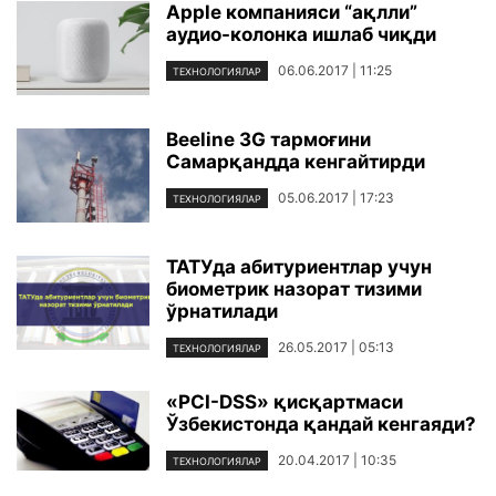
Apple компанияси “ақлли”
аудио-колонка ишлаб чиқди
06.06.2017 | 11:25
ТЕХНОЛОГИЯЛАР
Beeline 3G тармоғини
Самарқандда кенгайтирди
05.06.2017 | 17:23
ТЕХНОЛОГИЯЛАР
ТАТУда абитуриентлар учун
биометрик назорат тизими
ўрнатилади
26.05.2017 | 05:13
ТЕХНОЛОГИЯЛАР
«PCI-DSS» қисқартмаси
Ўзбекистонда қандай кенгаяди?
20.04.2017 | 10:35
ТЕХНОЛОГИЯЛАР