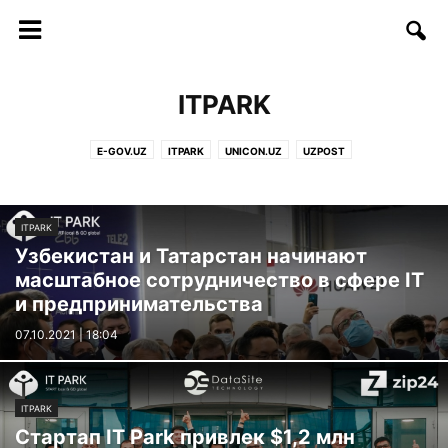
ITPARK
E-GOV.UZ
ITPARK
UNICON.UZ
UZPOST
ITPARK
Узбекистан и Татарстан начинают
масштабное сотрудничество в сфере IТ
и предпринимательства
07.10.2021 | 18:04
ITPARK
Стартап IT Park привлек $1,2 млн