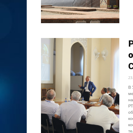
о
23
В 
ме
на
РТ
об
ко
ко
те