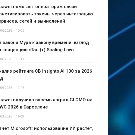
uawei помогает операторам связи
онетизировать токены через интеграцию
ервисов, сетей и вычислений
.06.2026 | 15:05
т закона Мура к закону времени: взгляд
а концепцию «Tau (τ) Scaling Law»
.06.2026 | 13:13
нализ рейтинга CB Insights AI 100 за 2026
од
.05.2026 | 12:46
uawei получила восемь наград GLOMO на
WC 2026 в Барселоне
.03.2026 | 16:09
тчёт Microsoft: использование ИИ растёт,