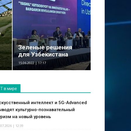
е
Зеленые решения
для Узбекистана
15.06.2022 | 17:17
IT в мире
скусственный интеллект и 5G-Advanced
ыводят культурно-познавательный
уризм на новый уровень
.07.2026 | 12:39