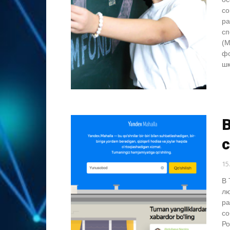
со
ра
сп
(М
фо
шк
В
15
В 
лю
ра
со
Ро