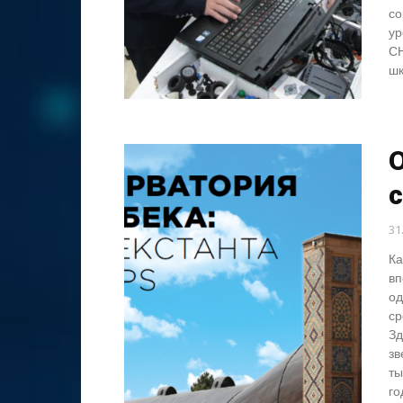
со
ур
СН
шк
О
31
Ка
вп
од
ср
Зд
зв
ты
го