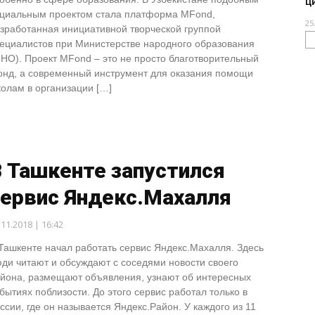
ц
циальным проектом стала платформа MFond,
25
зработанная инициативной творческой группой
ециалистов при Министерстве народного образования
НО). Проект MFond – это не просто благотворительный
нд, а современный инструмент для оказания помощи
олам в организации […]
 Ташкенте запустился
сервис Яндекс.Махалля
.11.2018 | 16:42
Ташкенте начал работать сервис Яндекс.Махалля. Здесь
ди читают и обсуждают с соседями новости своего
йона, размещают объявления, узнают об интересных
бытиях поблизости. До этого сервис работал только в
ссии, где он называется Яндекс.Район. У каждого из 11