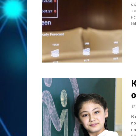
ст
от
ис
Hi
12
В 
по
пл
ос