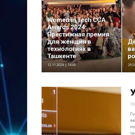
Women in Tech CCA
Awards 2024:
Престижная премия
для женщин в
Де
технологиях в
ва
Ташкенте
р
12.11.2024 | 14:00
29.0
10
Го
яв
по
ча