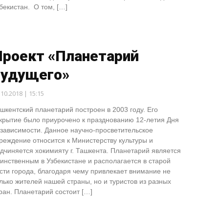
бекистан. О том, […]
Проект «Планетарий
будущего»
.10.2018 | 15:15
шкентский планетарий построен в 2003 году. Его
крытие было приурочено к празднованию 12-летия Дня
зависимости. Данное научно-просветительское
реждение относится к Министерству культуры и
дчиняется хокимияту г. Ташкента. Планетарий является
инственным в Узбекистане и располагается в старой
сти города, благодаря чему привлекает внимание не
лько жителей нашей страны, но и туристов из разных
ран. Планетарий состоит […]