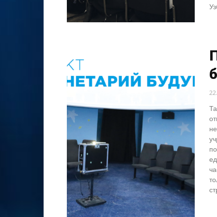
Уз
22
Та
от
не
уч
по
ед
ча
то
ст