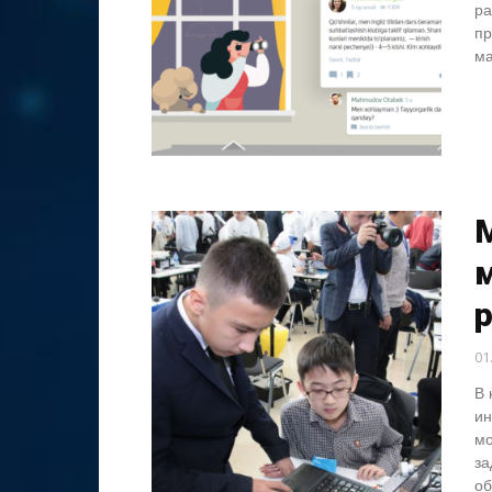
ра
пр
ма
01
В 
ин
мо
за
об