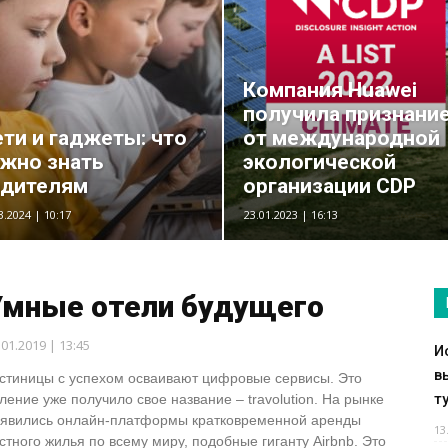
Компания Huawei
получила признани
ти и гаджеты: что
от международной
жно знать
экологической
одителям
организации CDP
3.2024 | 10:17
23.01.2023 | 16:13
Умные отели будущего
.01.2019 | 13:45
И
в
стиницы с успехом осваивают цифровые сервисы. Это
т
ление уже получило свое название – travolution. На рынке
явились онлайн-платформы кратковременной аренды
13
стного жилья по всему миру, подобные гиганту Airbnb. Это