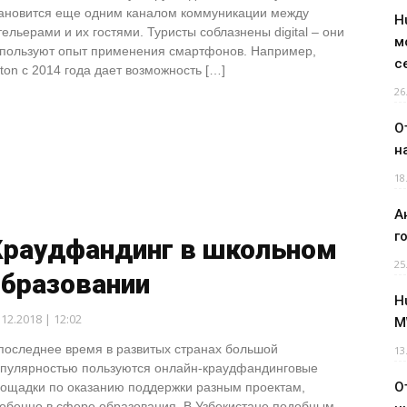
ановится еще одним каналом коммуникации между
H
ельерами и их гостями. Туристы соблазнены digital – они
м
пользуют опыт применения смартфонов. Например,
с
lton с 2014 года дает возможность […]
26
О
н
18
А
г
Краудфандинг в школьном
25
образовании
H
.12.2018 | 12:02
M
последнее время в развитых странах большой
13
пулярностью пользуются онлайн-краудфандинговые
О
ощадки по оказанию поддержки разным проектам,
обенно в сфере образования. В Узбекистане подобным