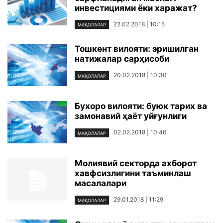
инвестициями ёки харажат?
22.02.2018 | 10:15
МАҚОЛАЛАР
Тошкент вилояти: эришилган
натижалар сарҳисоби
20.02.2018 | 10:30
МАҚОЛАЛАР
Бухоро вилояти: буюк тарих ва
замонавий ҳаёт уйғунлиги
02.02.2018 | 10:46
МАҚОЛАЛАР
Молиявий секторда ахборот
хавфсизлигини таъминлаш
масалалари
29.01.2018 | 11:29
МАҚОЛАЛАР