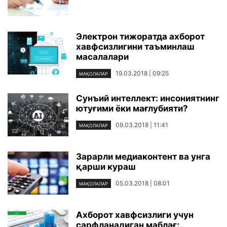
Электрон тижоратда ахборот
хавфсизлигини таъминлаш
масалалари
19.03.2018 | 09:25
МАҚОЛАЛАР
Сунъий интеллект: инсониятнинг
ютуғими ёки мағлубияти?
09.03.2018 | 11:41
МАҚОЛАЛАР
Зарарли медиаконтент ва унга
қарши кураш
05.03.2018 | 08:01
МАҚОЛАЛАР
Ахборот хавфсизлиги учун
сарфланадиган маблағ: