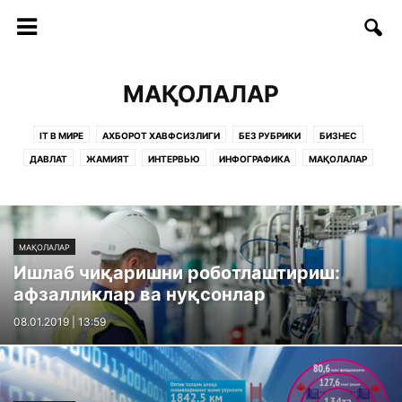
МАҚОЛАЛАР
IT В МИРЕ
АХБОРОТ ХАВФСИЗЛИГИ
БЕЗ РУБРИКИ
БИЗНЕС
ДАВЛАТ
ЖАМИЯТ
ИНТЕРВЬЮ
ИНФОГРАФИКА
МАҚОЛАЛАР
ОБРАЗОВАНИЕ
РУКНЛАР:
САҲИФАЛАР
СОФТ/ИНТЕРНЕТ
СТАРТАП
СТАТЬИ
ТАДБИРЛАР
ТАЪЛИМ
ТЕЛЕКОММУНИКАЦИЯ
ТЕХНОЛОГИИ
ТЕХНОЛОГИЯЛАР
ФИКРЛАР
МАҚОЛАЛАР
Ишлаб чиқаришни роботлаштириш:
афзалликлар ва нуқсонлар
08.01.2019 | 13:59