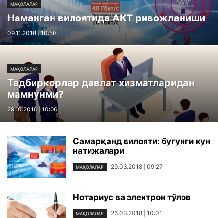
МАҚОЛАЛАР
Наманган вилоятида АКТ ривожланиши
09.11.2018 | 10:50
МАҚОЛАЛАР
Тадбиркорлар давлат хизматларидан
мамнунми?
29.10.2018 | 10:06
Самарқанд вилояти: бугунги кун
натижалари
29.03.2018 | 09:27
МАҚОЛАЛАР
Нотариус ва электрон тўлов
26.03.2018 | 10:01
МАҚОЛАЛАР