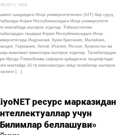
.08.2017 | 18:56
шкент шаҳридаги Инҳа университетининг (IUT) бир гуруҳ
лабалари Корея Республикасидаги Инҳа университети
ги мактабида иштирок этдилар. Ўзбекистонлик
лабалардан ташқари Корея Республикасидаги Инҳа
иверситетида Индонезия, Буюк Британия, Малайзия,
анция, Германия, Хитой, Италия, Россия, Қозоғистон ва
шқа мамлакат вакиллари иштирок этдилар. Талабалардан
ри Ирода Ўлмасбоева сафарни қуйидагича таърифлади:
зги мактабда 16 та мамлакатдан зиёд талабалар иштирок
ганлиги […]
ZiyoNET ресурс марказидан
нтеллектуаллар учун
«Билимлар беллашуви»