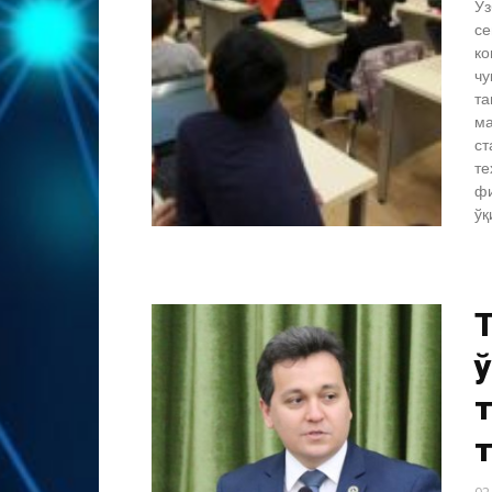
Ўз
се
ко
чу
та
ма
ст
те
фи
ўқ
ў