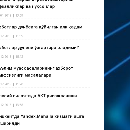
фзалликлар ва нуқсонлар
.01.2019 | 13:59
оботлар дунёсига қўйилган илк қадам
.12.2018 | 11:39
оботлар дунёни ўзгартира оладими?
.12.2018 | 15:12
аълим муассасаларининг ахборот
авфсизлиги масалалари
.12.2018 | 11:20
авоий вилоятида АКТ ривожланиши
.12.2018 | 13:38
ошкентда Yandex.Mahalla хизмати ишга
уширилди