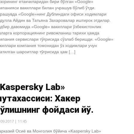
зорининг етакчиларидан бири бўлган «Google»
мпанияси вакиллари билан учрашув бўлиб ўтди.
рашувда «Google»нинг Дублиндаги офиси ходимлари
дулла Айдин ва Татьяна Захаровалар иштирок этдилар.
дбир давомида «Google» вакиллари ўзбекистонлик
ларга корпорациянинг ривожланиш тарихи ҳамда
мпания сервислари тўғрисида сўзлаб беришди. «Google»
киллари компания томонидан ўз ходимлари учун
атилган шароитлар тўғрисида ҳам […]
Kaspersky Lab»
утахассиси: Хакер
ўлишнинг фойдаси йўқ.
.09.2017 | 11:45
рказий Осиё ва Монголия бўйича «Kaspersky Lab»