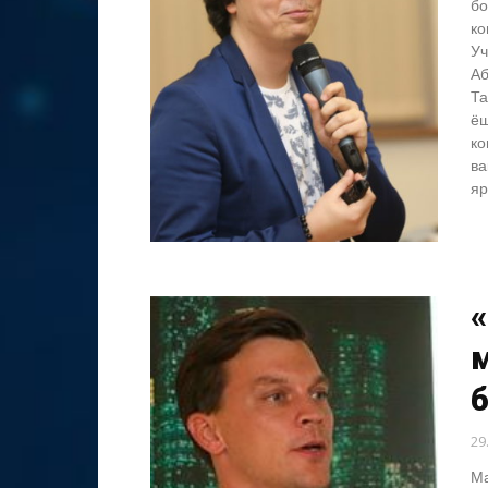
бо
ко
Уч
Аб
Та
ёш
ко
ва
яр
«
м
б
29
Ма