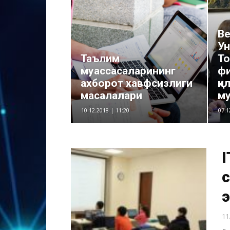
Ве
Ун
Таълим
То
муассасаларининг
ф
ахборот хавфсизлиги
қи
масалалари
му
10.12.2018 | 11:20
07.1
I
с
э
11