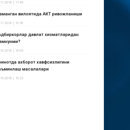
.11.2018 | 17:45
аманган вилоятида АКТ ривожланиши
.11.2018 | 10:50
адбиркорлар давлат хизматларидан
амнунми?
.10.2018 | 10:06
оинотда ахборот хавфсизлигини
аъминлаш масалалари
.10.2018 | 10:23