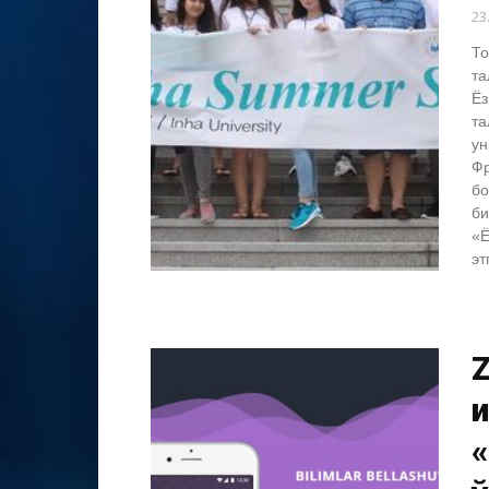
23
То
та
Ёз
та
ун
Фр
бо
би
«Ё
эт
и