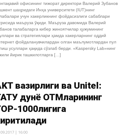
нтақавий офисининг тижорат директори Валерий Зубанов
шкент шаҳридаги Инҳа университети (IUT)нинг
лабалари учун хакерликнинг фойдасизлиги сабаблари
ғрисида маъруза ўқиди. Маъруза давомида Валерий
банов талабаларга кибер жиноятчилар ҳужумининг
уллари ва стратегиялари ҳамда хакерларнинг оддий
тернет фойдаланувчилардан олган маълумотлардан пул
пиш усуллари ҳақида сўзлаб берди. «Kaspersky Lab»нинг
кили йирик ташкилотларга […]
KT вазирлиги ва Unitel:
ТАТУ дунё OTMларининг
TOP-1000лигига
киритилади
.09.2017 | 16:00