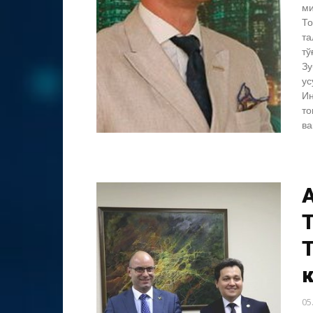
ми
То
та
тў
Зу
ус
Ин
то
ва
A
05