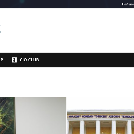
Пайшанб
АР
CIO CLUB