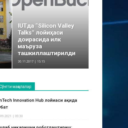
IUTда “Silicon Valley
Talks” лойиҳаси
доирасида илк
маъруза
ташкиллаштирилди
30.11.2017 | 15:15
Сўнгги мақолалар
inTech Innovation Hub лойиҳаси ҳақида
ҳбат
.09.2021 | 09:30
шлаб чиқаришни роботлаштириш: