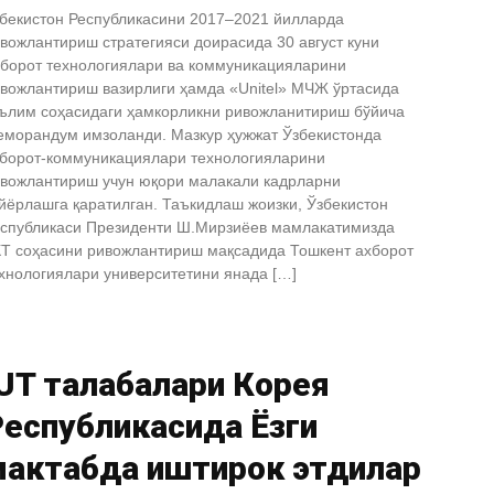
бекистон Республикасини 2017–2021 йилларда
вожлантириш стратегияси доирасида 30 август куни
борот технологиялари ва коммуникацияларини
вожлантириш вазирлиги ҳамда «Unitel» МЧЖ ўртасида
ълим соҳасидаги ҳамкорликни ривожланитириш бўйича
морандум имзоланди. Мазкур ҳужжат Ўзбекистонда
борот-коммуникациялари технологияларини
вожлантириш учун юқори малакали кадрларни
йёрлашга қаратилган. Таъкидлаш жоизки, Ўзбекистон
спубликаси Президенти Ш.Мирзиёев мамлакатимизда
Т соҳасини ривожлантириш мақсадида Тошкент ахборот
хнологиялари университетини янада […]
UT талабалари Корея
еспубликасида Ёзги
мактабда иштирок этдилар