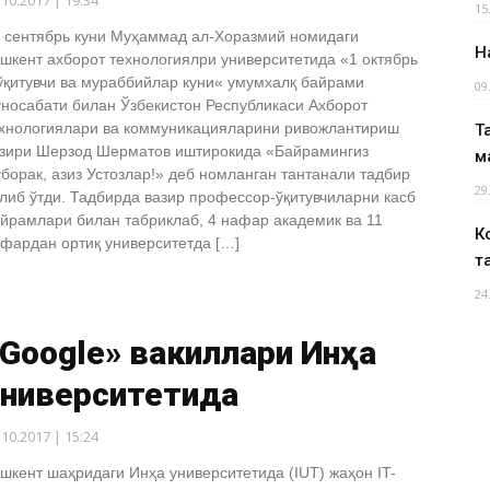
.10.2017 | 19:34
15
 сентябрь куни Муҳаммад ал-Хоразмий номидаги
Н
шкент ахборот технологиялри университетида «1 октябрь
ўқитувчи ва мураббийлар куни« умумхалқ байрами
09
носабати билан Ўзбекистон Республикаси Ахборот
хнологиялари ва коммуникацияларини ривожлантириш
Т
зири Шерзод Шерматов иштирокида «Байрамингиз
м
борак, азиз Устозлар!» деб номланган тантанали тадбир
29
либ ўтди. Тадбирда вазир профессор-ўқитувчиларни касб
йрамлари билан табриклаб, 4 нафар академик ва 11
К
фардан ортиқ университетда […]
т
24
Google» вакиллари Инҳа
университетида
.10.2017 | 15:24
шкент шаҳридаги Инҳа университетида (IUT) жаҳон IT-