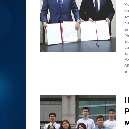
Ўз
ри
Ах
ри
та
Ме
ах
ри
та
Ре
АК
те
I
Р