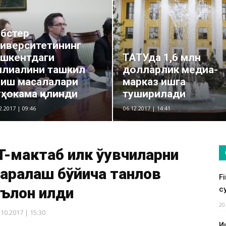
бстер
иверситетининг
шкентдаги
ТАТУда 1,6 млн
илиалини ташкил
долларлик медиа-
лиш масалалари
марказ ишга
ҳокама қилинди
туширилади
2.2017 | 09:46
06.12.2017 | 14:41
T-мактаб илк ўқувчиларни
аралаш бўйича танлов
F
ълон қилди
су
20
.10.2017 | 15:30
И