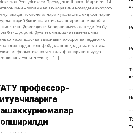
бекистон Республикаси Президенти Шавкат Мирзиёев 14
а
нтябрь куни «Муҳаммад ал-Хоразмий номидаги ахборот-
ммуникация технологиялари йўналишига оид фанларни
08
қурлаштириб ўқитишга ихтисослаштирилган мактабни
шкил этиш тўғрисида»ги Қарорни имзолаган эди. Ушбу
Р
ктабга: – умумий ўрта таълимнинг давлат таълим
28
андартлари асосида замонавий ахборот ва педагогик
хнологиялардан кенг фойдаланган ҳолда математика,
Р
зика, информатика ва чет тили фанларининг чуқур
итилишини ташкил этиш; – […]
25
Т
х
ТАТУ профессор-
10
қитувчиларига
Н
03
ташаккурномалар
топширилди
Т
т