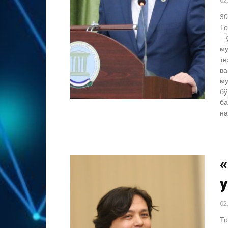
02
30
То
– 
му
те
ва
му
бў
ба
на
«
02
То