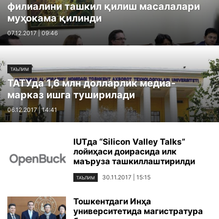
филиалини ташкил қилиш масалалари
муҳокама қилинди
07.12.2017 | 09:46
ТАЪЛИМ
ТАТУда 1,6 млн долларлик медиа-
марказ ишга туширилади
06.12.2017 | 14:41
IUTда “Silicon Valley Talks”
лойиҳаси доирасида илк
маъруза ташкиллаштирилди
30.11.2017 | 15:15
ТАЪЛИМ
Тошкентдаги Инҳа
университетида магистратура