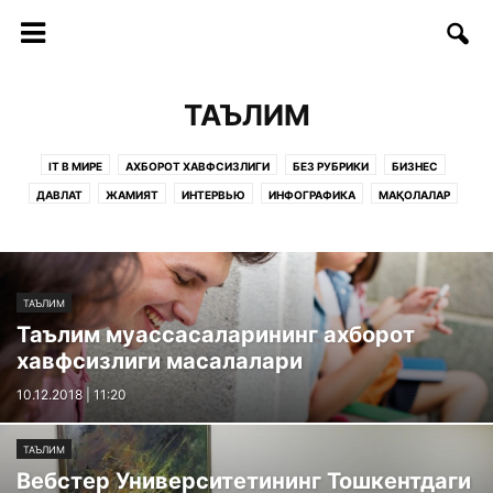
ТАЪЛИМ
IT В МИРЕ
АХБОРОТ ХАВФСИЗЛИГИ
БЕЗ РУБРИКИ
БИЗНЕС
ДАВЛАТ
ЖАМИЯТ
ИНТЕРВЬЮ
ИНФОГРАФИКА
МАҚОЛАЛАР
ОБРАЗОВАНИЕ
РУКНЛАР:
САҲИФАЛАР
СОФТ/ИНТЕРНЕТ
СТАРТАП
СТАТЬИ
ТАДБИРЛАР
ТАЪЛИМ
ТЕЛЕКОММУНИКАЦИЯ
ТЕХНОЛОГИИ
ТЕХНОЛОГИЯЛАР
ФИКРЛАР
ТАЪЛИМ
Таълим муассасаларининг ахборот
хавфсизлиги масалалари
10.12.2018 | 11:20
ТАЪЛИМ
Вебстер Университетининг Тошкентдаги