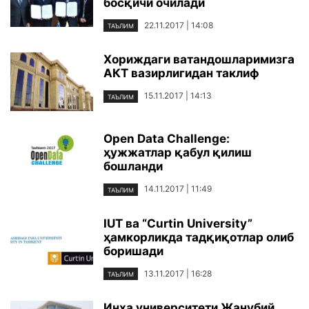
босқичи очилади
22.11.2017 | 14:08
ТАЪЛИМ
Хориждаги ватандошларимизга
АКТ вазирлигидан таклиф
15.11.2017 | 14:13
ТАЪЛИМ
Open Data Challenge:
ҳужжатлар қабул қилиш
бошланди
14.11.2017 | 11:49
ТАЪЛИМ
IUT ва “Curtin University”
ҳамкорликда тадқиқотлар олиб
боришади
13.11.2017 | 16:28
ТАЪЛИМ
Инҳа университети Жанубий