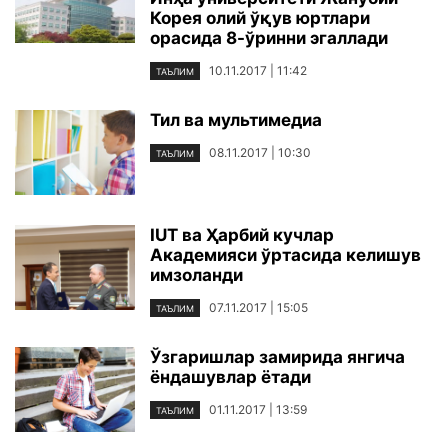
Корея олий ўқув юртлари
орасида 8-ўринни эгаллади
10.11.2017 | 11:42
ТАЪЛИМ
Тил ва мультимедиа
08.11.2017 | 10:30
ТАЪЛИМ
IUT ва Ҳарбий кучлар
Академияси ўртасида келишув
имзоланди
07.11.2017 | 15:05
ТАЪЛИМ
Ўзгаришлар замирида янгича
ёндашувлар ётади
01.11.2017 | 13:59
ТАЪЛИМ