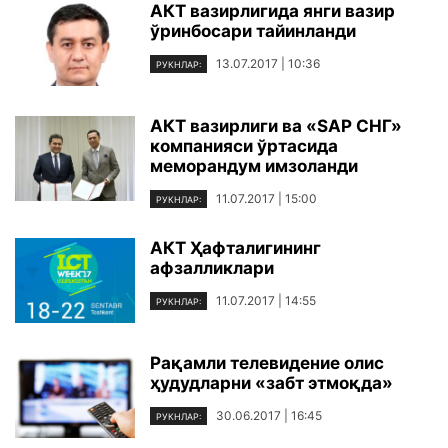
АКТ вазирлигида янги вазир
ўринбосари тайинланди
13.07.2017 | 10:36
РУКНЛАР:
АКТ вазирлиги ва «SAP СНГ»
компанияси ўртасида
меморандум имзоланди
11.07.2017 | 15:00
РУКНЛАР:
АКТ Ҳафталигининг
афзалликлари
11.07.2017 | 14:55
РУКНЛАР:
Рақамли телевидение олис
ҳудудларни «забт этмоқда»
30.06.2017 | 16:45
РУКНЛАР: