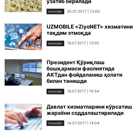
узатиб берилади
20.07.2017 | 13:00
РУКНЛАР:
UZMOBILE «ZiyoNET» хизматини
тақдим этмоқда
19.07.2017 | 13:00
РУКНЛАР:
Президент Қўриқлаш
бошқармаси фаолиятида
АКТдан фойдаланиш ҳолати
билан танишди
18.07.2017 | 14:34
РУКНЛАР:
Давлат хизматларини кўрсатиш
жараёни соддалаштирилади
14.07.2017 | 14:04
РУКНЛАР: