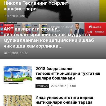
Никола Тесланинг «сирли»
кашфиётлари
31.07.2018 | 09:35
РУКНЛАР:
АКТ вазирлиги соҳани
ривожлантиришнинг узоқ муддатга
мўлжалланган концепциясини ишлаб
чиқишда ҳамкорликка...
26.01.2018 | 13:27
2018 йилда аналог
телеэшиттиришларни тўхтатиш
ишлари бошланади
20.07.2017 | 15:00
РУКНЛАР:
Инҳа университетига кириш
имтиҳонлари онлайн тарзда