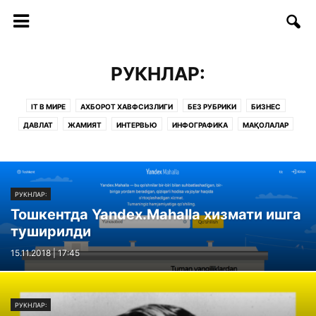
РУКНЛАР:
IT В МИРЕ
АХБОРОТ ХАВФСИЗЛИГИ
БЕЗ РУБРИКИ
БИЗНЕС
ДАВЛАТ
ЖАМИЯТ
ИНТЕРВЬЮ
ИНФОГРАФИКА
МАҚОЛАЛАР
ОБРАЗОВАНИЕ
РУКНЛАР:
САҲИФАЛАР
СОФТ/ИНТЕРНЕТ
СТАРТАП
СТАТЬИ
ТАДБИРЛАР
ТАЪЛИМ
ТЕЛЕКОММУНИКАЦИЯ
ТЕХНОЛОГИИ
ТЕХНОЛОГИЯЛАР
ФИКРЛАР
РУКНЛАР:
Тошкентда Yandex.Mahalla хизмати ишга
туширилди
15.11.2018 | 17:45
РУКНЛАР: