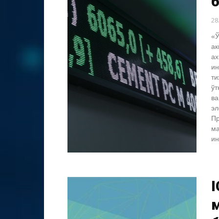
б
28
«Ў
ак
ах
ин
ти
ўт
ва
эл
Пр
ма
ин