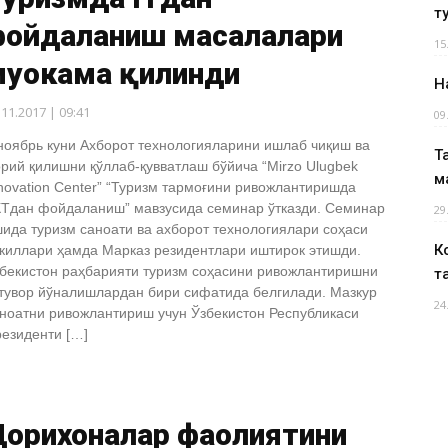
т
фойдаланиш масалалари
15
уҳокама қилинди
Н
.11.2017 | 09:41
09
ноябрь куни Ахборот технологияларини ишлаб чиқиш ва
Т
рий қилишни қўллаб-қувватлаш бўйича “Mirzo Ulugbek
м
novation Center” “Туризм тармоғини ривожлантиришда
Тдан фойдаланиш” мавзусида семинар ўтказди. Семинар
29
ида туризм саноати ва ахборот технологиялари соҳаси
К
киллари ҳамда Марказ резидентлари иштирок этишди.
бекистон раҳбарияти туризм соҳасини ривожлантиришни
т
тувор йўналишлардан бири сифатида белгилади. Мазкур
24
ноатни ривожлантириш учун Ўзбекистон Республикаси
езиденти […]
Дорихоналар фаолиятини