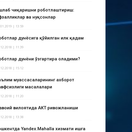
шлаб чиқаришни роботлаштириш:
фзалликлар ва нуқсонлар
.01.2019 | 13:59
оботлар дунёсига қўйилган илк қадам
.12.2018 | 11:39
оботлар дунёни ўзгартира оладими?
.12.2018 | 15:12
аълим муассасаларининг ахборот
авфсизлиги масалалари
.12.2018 | 11:20
авоий вилоятида АКТ ривожланиши
.12.2018 | 13:38
ошкентда Yandex.Mahalla хизмати ишга