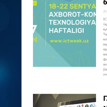
25
IC
та
ку
Та
ко
му
яр
ма
фо
ах
ўз
оч