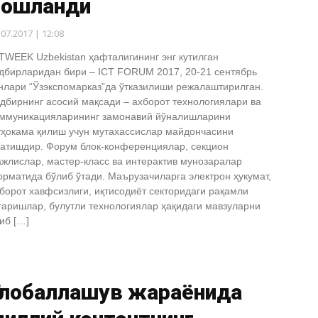
бошланди
.07.2017 | 12:08
TWEEK Uzbekistan ҳафталигининг энг кутилган
дбирларидан бири – ICT FORUM 2017, 20-21 сентябрь
нлари “Ўзэкспомарказ”да ўтказилиши режалаштирилган.
дбирнинг асосий мақсади – ахборот технологиялари ва
ммуникацияларининг замонавий йўналишларини
ҳокама қилиш учун мутахассислар майдончасини
атишдир. Форум блок-конференциялар, секцион
жлислар, мастер-класс ва интерактив мунозаралар
рматида бўлиб ўтади. Маърузачиларга электрон ҳукумат,
борот хавфсизлиги, иқтисодиёт секторидаги рақамли
гаришлар, булутли технологиялар ҳақидаги мавзуларни
иб […]
Глобаллашув жараёнида