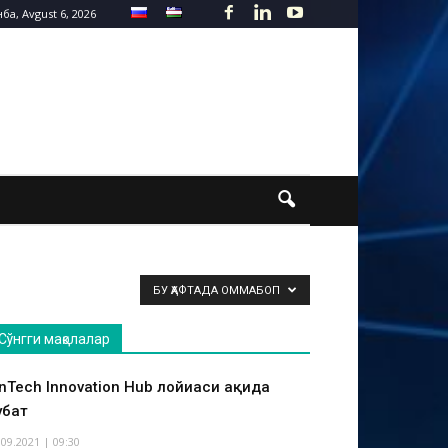
а, Avgust 6, 2026
БУ ҲАФТАДА ОММАБОП
Сўнгги мақолалар
inTech Innovation Hub лойиҳаси ҳақида
ҳбат
.09.2021 | 09:30