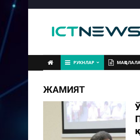
ICTNEWS
РУКНЛАР
МАҚОЛАЛ
ЖАМИЯТ
П
қ