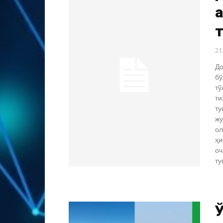
т
21
До
бў
тў
т
ту
жу
ол
ҳи
оч
ту
Ў