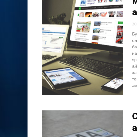
а
20
Бу
ол
ба
на
эр
ай
ҳа
то
эм
О