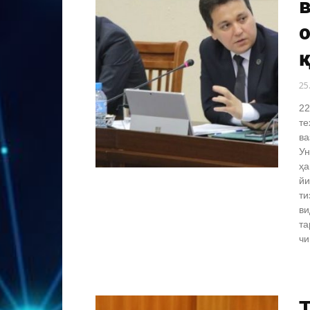
25
22
те
ва
Ун
ҳа
йи
ти
ви
та
чи