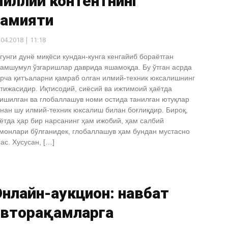
миллий контентнинг
ҳамияти
.04.2018 | 11:18
гунги дунё миқёси кундан-кунга кенгайиб бораётган
амшумул ўзгаришлар даврида яшамоқда. Бу ўтган асрда
рча қитъаларни қамраб олган илмий-техник юксалишнинг
тижасидир. Иқтисодий, сиёсий ва ижтимоий ҳаётда
ишилган ва глобаллашув номи остида танилган ютуқлар
нан шу илмий-техник юксалиш билан боғлиқдир. Бироқ,
ётда ҳар бир нарсанинг ҳам ижобий, ҳам салбий
монлари бўлганидек, глобаллашув ҳам бундан мустасно
ас. Хусусан, […]
нлайн-аукцион: навбат
авторақамларга