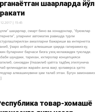
рганаётган шаҳарларда йўл
аракати
.12.2017 | 15:45
қлли” шаҳарлар, смарт бино ва хонадонлар, “буюмлар
тернети”, уларнинг автоматик равишда турли
стурлаштирилган амалларни бажариши ва интернетга
аниб, ўзаро ахборот алмашиши ҳақида гапирамиз-ку,
кин буларнинг барчаси бизга узоқ келажакдек туюлади.
баби шундаки, тарихан, ихтиролар концепцияси
атилиб, синовдан ўтказилиб ҳаётга тадбиқ этилгунича
лаб қилинадиган жараён анча вақт, қолаверса ҳатто
лодлар алмашинувини ҳам талаб этган. Бугун замонамиз
]
Республика товар-хомашё