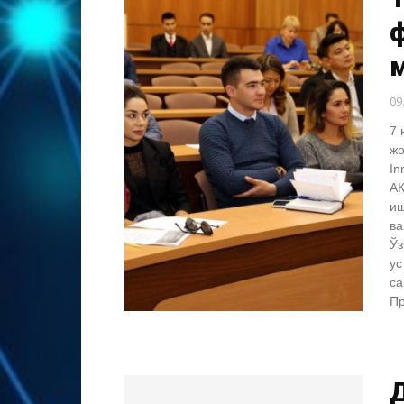
м
09
7 
жо
In
АК
иш
ва
Ўз
ус
са
Пр