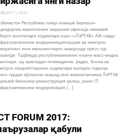
иржасига янги назар
.08.2017 | 10:21
збекистон Республика товар-хомашё биржаси»
циядорлик жамиятининг марказий офисида оммавий
борот воситалари ходимлари учун «»ЎзРТХБ» АЖ савдо
фратузилмасини модернизациялашуви ва электрон
жоратнинг янги имкониятлари» мавзусида пресс-тур
казилди. Тадбирда республикамизнинг етакчи масс-медиа
киллари, шу жумладан телевидение, радио, босма ва
ектрон нашриётларнинг ходимлари иштирок этдилар.
есс-турдан кўзланган мақсад кенг жамоатчиликни ЎзРТХБ
рказий биносини реконструкция қилиш, унинг IT-
фратузилмасини модернизация […]
ICT FORUM 2017:
маърузалар қабули