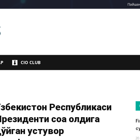
Пайшанб
АР
CIO CLUB
Ўзбекистон Республикаси
резиденти соҳа олдига
F
ўйган устувор
су
20