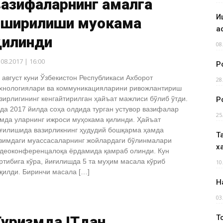
вазифаларнинг амалга
И
оширилиши муҳокама
а
қилинди
08
.08.2017 | 16:00
Р
 август куни Ўзбекистон Республикаси Ахборот
28
хнологиялари ва коммуникацияларини ривожлантириш
зирлигининг кенгайтирилган ҳайъат мажлиси бўлиб ўтди.
Р
да 2017 йилда соҳа олдида турган устувор вазифалар
25
мда уларнинг ижроси муҳокама қилинди. Ҳайъат
ғилишида вазирликнинг ҳудудий бошқарма ҳамда
Т
зимдаги муассасаларнинг жойлардаги бўлинмалари
х
деоконференцалоқа ёрдамида қамраб олинди. Кун
ртибига кўра, йиғилишда 5 та муҳим масала кўриб
10
қилди. Биринчи масала […]
Н
03
Туризмда ITдан
Т