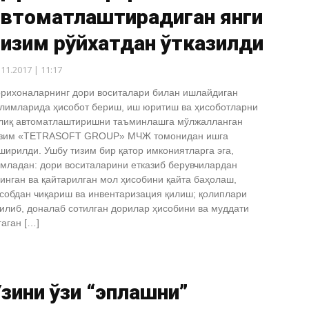
автоматлаштирадиган янги
изим рўйхатдан ўтказилди
.11.2017 | 11:17
рихоналарнинг дори воситалари билан ишлайдиган
лимларида ҳисобот бериш, иш юритиш ва ҳисоботларни
лиқ автоматлаштиришни таъминлашга мўлжалланган
изим «TETRASOFT GROUP» МЧЖ томонидан ишга
ширилди. Ушбу тизим бир қатор имкониятларга эга,
младан: дори воситаларини етказиб берувчилардан
инган ва қайтарилган мол ҳисобини қайта баҳолаш,
собдан чиқариш ва инвентаризация қилиш; қолиплари
илиб, доналаб сотилган дорилар ҳисобини ва муддати
гаган […]
зини ўзи “эплашни”