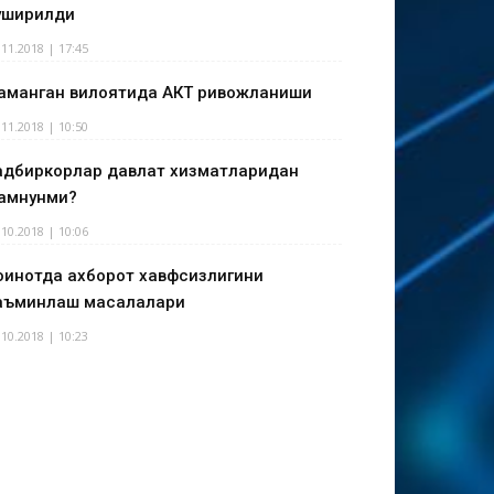
уширилди
.11.2018 | 17:45
аманган вилоятида АКТ ривожланиши
.11.2018 | 10:50
адбиркорлар давлат хизматларидан
амнунми?
.10.2018 | 10:06
оинотда ахборот хавфсизлигини
аъминлаш масалалари
.10.2018 | 10:23