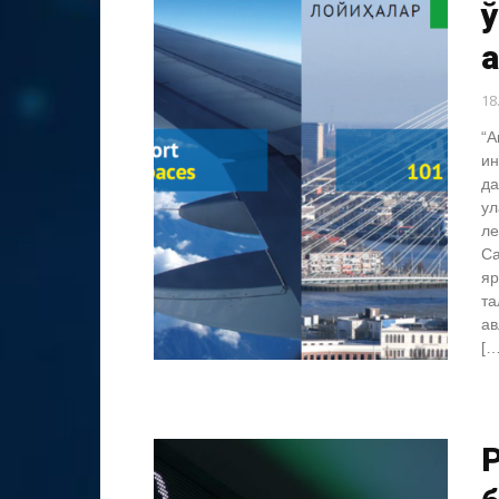
ў
ҳ
18
“А
ин
да
ул
ле
Са
яр
та
ав
[…