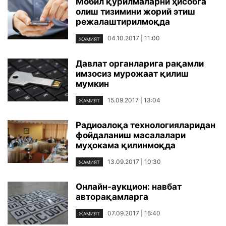
Мобил қурилмаларни ҳисобга
олиш тизимини жорий этиш
режалаштирилмоқда
04.10.2017 | 11:00
ЖАМИЯТ
Давлат органларига рақамли
имзосиз мурожаат қилиш
мумкин
15.09.2017 | 13:04
ЖАМИЯТ
Радиоалоқа технологияларидан
фойдаланиш масалалари
муҳокама қилинмоқда
13.09.2017 | 10:30
ЖАМИЯТ
Онлайн-аукцион: навбат
авторақамларга
07.09.2017 | 16:40
ЖАМИЯТ