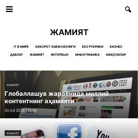
ЖАМИЯТ
IT В МИРЕ
АХБОРОТ ХАВФСИЗЛИГИ
БЕЗ РУБРИКИ
БИЗНЕС
ДАВЛАТ
ЖАМИЯТ
ИНТЕРВЬЮ
ИНФОГРАФИКА
МАҚОЛАЛАР
ОБРАЗОВАНИЕ
РУКНЛАР:
САҲИФАЛАР
СОФТ/ИНТЕРНЕТ
СТАРТАП
СТАТЬИ
ТАДБИРЛАР
ТАЪЛИМ
ТЕЛЕКОММУНИКАЦИЯ
ТЕХНОЛОГИИ
ТЕХНОЛОГИЯЛАР
ФИКРЛАР
ЖАМИЯТ
Глобаллашув жараёнида миллий
контентнинг аҳамияти
20.04.2018 | 11:18
ЖАМИЯТ