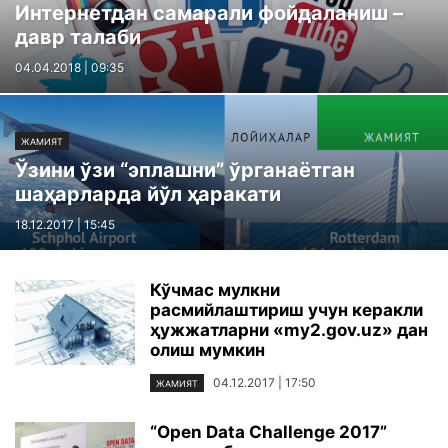
Интернетдан самарали фойдаланиш –
давр талаби
04.04.2018 | 09:35
ЖАМИЯТ
Ўзини ўзи “эплашни” ўрганаётган
шаҳарларда йўл ҳаракати
18.12.2017 | 15:45
Кўчмас мулкни
расмийлаштириш учун керакли
ҳужжатларни «my2.gov.uz» дан
олиш мумкин
04.12.2017 | 17:50
ЖАМИЯТ
“Open Data Challenge 2017”