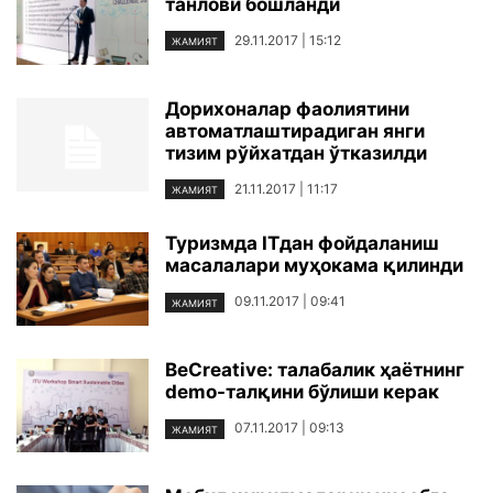
танлови бошланди
29.11.2017 | 15:12
ЖАМИЯТ
Дорихоналар фаолиятини
автоматлаштирадиган янги
тизим рўйхатдан ўтказилди
21.11.2017 | 11:17
ЖАМИЯТ
Туризмда ITдан фойдаланиш
масалалари муҳокама қилинди
09.11.2017 | 09:41
ЖАМИЯТ
BeCreative: талабалик ҳаётнинг
demo-талқини бўлиши керак
07.11.2017 | 09:13
ЖАМИЯТ