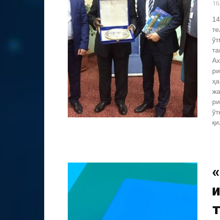
16
14
те
ўт
та
Ах
ри
ҳа
жа
ри
ўт
қи
«
и