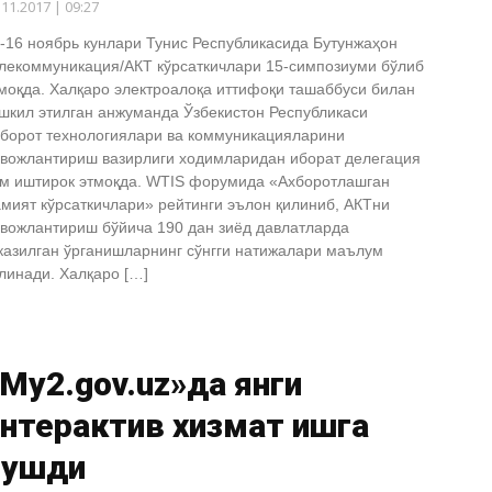
.11.2017 | 09:27
-16 ноябрь кунлари Тунис Республикасида Бутунжаҳон
лекоммуникация/АКТ кўрсаткичлари 15-симпозиуми бўлиб
моқда. Халқаро электроалоқа иттифоқи ташаббуси билан
шкил этилган анжуманда Ўзбекистон Республикаси
борот технологиялари ва коммуникацияларини
вожлантириш вазирлиги ходимларидан иборат делегация
м иштирок этмоқда. WTIS форумида «Ахборотлашган
мият кўрсаткичлари» рейтинги эълон қилиниб, АКТни
вожлантириш бўйича 190 дан зиёд давлатларда
казилган ўрганишларнинг сўнгги натижалари маълум
линади. Халқаро […]
My2.gov.uz»да янги
нтерактив хизмат ишга
тушди