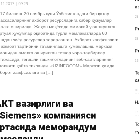
.11.2017 | 09:29
а
17 йилнинг 20 ноябрь куни Ўзбекистондаги бир қатор
08
ассасаларнинг ахборот ресурсларига кибер ҳужумлар
алга оширилди. Жаҳон миқёсида оммавий уюштирилган
Р
ртуал ҳужумлар оқибатида турли мамлакатларда 60
28
нгдан зиёд ресурслар зарарланган. Ахборот хавфсизлиги
 жамоат тартибини таъминлашга кўмаклашиш маркази
Р
монидан амалга оширилган тезкор чора-тадбирлар
тижасида, тегишли ташкилотларнинг веб-сайтларининг
25
олияти қайта тикланди. «UZINFOCOM» Маркази ҳамда
борот хавфсизлиги ва […]
Т
х
10
КТ вазирлиги ва
Н
03
«Siemens» компанияси
ўртасида меморандум
Т
т
имзоланди