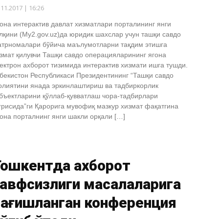
.11.2017 | 16:26
она интерактив давлат хизматлари порталининг янги
лқини (My2.gov.uz)да юридик шахслар учун ташқи савдо
трномалари бўйича маълумотларни тақдим этишга
змат қилувчи Ташқи савдо операцияларининг ягона
ектрон ахборот тизимида интерактив хизмати ишга тушди.
бекистон Республикаси Президентининг “Ташқи савдо
лиятини янада эркинлаштириш ва тадбиркорлик
бъектларини қўллаб-қувватлаш чора-тадбирлари
ғрисида”ги Қарорига мувофиқ мазкур хизмат фақатгина
она порталнинг янги шакли орқали […]
Тошкентда ахборот
хавфсизлиги масалаларига
бағишланган конференция