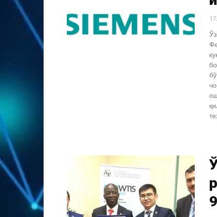
17
Ўз
Фе
ку
бо
бў
чо
ош
қи
те
9