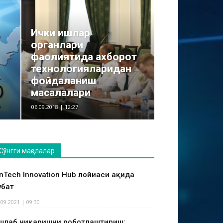
Ички ишлар
органлари
фаолиятида ахборот
технологияларидан
фойдаланиш
масалалари
06.09.2018 | 12:27
Сўнгги мақолалар
inTech Innovation Hub лойиҳаси ҳақида
ҳбат
.09.2021 | 09:30
шлаб чиқаришни роботлаштириш: