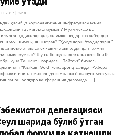
ўлиб ўтади
.11.2017 | 09:30
ндай қилиб ўз корхонангизнинг инфратузилмасини
шқаришни таъминлаш мумкин? Муаммолар ва
тилмаган ҳодисалар ҳақида имкон қадар тез хабардор
лиш учун нима қилиш керак? “Ҳужумларни/таҳдидларни”
ндай қилиб аниқлай олишимиз ёки олдиндан тахмин
лишимиз мумкин? Шу ва бошқа саволларга жавобни 9
ябрь куни Тошкент шаҳридаги “Пойтахт” бизнес-
рказининг “Kizilkum Gold” конференц-залида «Ахборот
вфсизлигини таъминлашда комплекс ёндашув» мавзусига
ғишланган халқаро конференция давомида […]
Ўзбекистон делегацияси
еул шаҳрида бўлиб ўтган
глобал форумда қатнашди