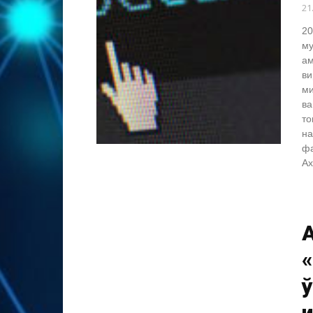
21
20
му
ам
ви
ми
ва
то
на
фа
Ах
А