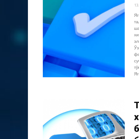
13
Яг
та
ша
хи
эл
Ўз
фо
су
тў
Яг