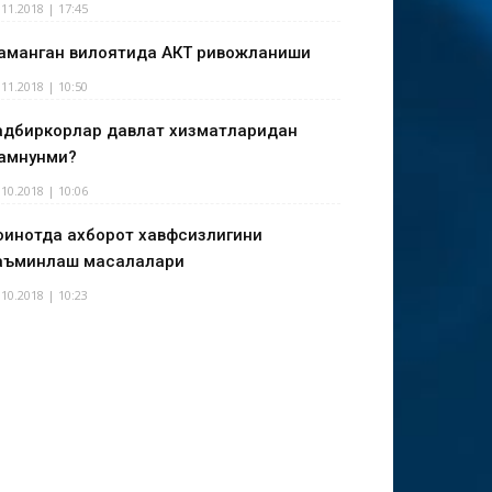
.11.2018 | 17:45
аманган вилоятида АКТ ривожланиши
.11.2018 | 10:50
адбиркорлар давлат хизматларидан
амнунми?
.10.2018 | 10:06
оинотда ахборот хавфсизлигини
аъминлаш масалалари
.10.2018 | 10:23