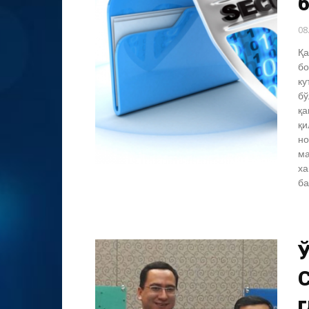
б
08
Қа
бо
ку
бў
қа
қи
но
ма
ха
ба
С