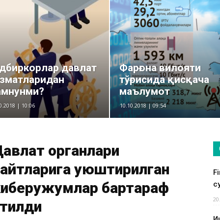
дбиркорлар давлат
Фарғона вилояти
зматларидан
тўғрисида қисқача
амнунми?
маълумот
0.2018 | 10:06
10.10.2018 | 09:54
Давлат органлари
сайтларига уюштирилган
F
киберҳужумлар бартараф
су
20
этилди
И