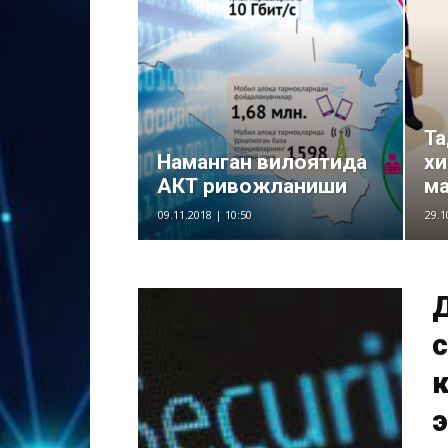
Та
Наманган вилоятида
хи
АКТ ривожланиши
м
09.11.2018 | 10:50
29.1