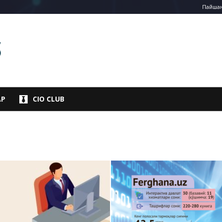
Пайшанб
АР
CIO CLUB