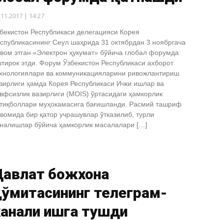
.11.2017 | 14:27
бекистон Республикаси делегацияси Корея
спубликасининг Сеул шаҳрида 31 октябрдан 3 ноябргача
вом этган «Электрон ҳукумат» бўйича глобал форумда
тирок этди. Форум Ўзбекистон Республикаси ахборот
хнологиялари ва коммуникацияларини ривожлантириш
зирлиги ҳамда Корея Республикаси Ички ишлар ва
вфсизлик вазирлиги (MOIS) ўртасидаги ҳамкорлик
тиқболлари муҳокамасига бағишланди. Расмий ташриф
вомида бир қатор учрашувлар ўтказилиб, турли
налишлар бўйича ҳамкорлик масалалари […]
Давлат божхона
қўмитасининг телеграм-
канали ишга тушди