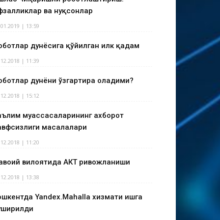
фзалликлар ва нуқсонлар
.01.2019 | 13:59
оботлар дунёсига қўйилган илк қадам
.12.2018 | 11:39
оботлар дунёни ўзгартира оладими?
.12.2018 | 15:12
аълим муассасаларининг ахборот
авфсизлиги масалалари
.12.2018 | 11:20
авоий вилоятида АКТ ривожланиши
.12.2018 | 13:38
ошкентда Yandex.Mahalla хизмати ишга
уширилди