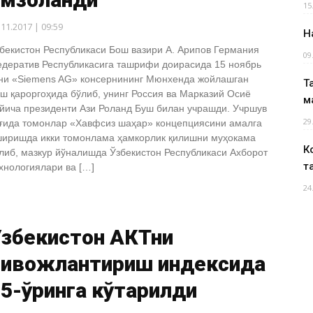
15
.11.2017 | 09:59
Н
бекистон Республикаси Бош вазири A. Арипов Германия
09
дератив Республикасига ташрифи доирасида 15 ноябрь
ни «Siemens AG» консернининг Мюнхенда жойлашган
Т
ш қароргоҳида бўлиб, унинг Россия ва Марказий Осиё
м
йича президенти Ази Роланд Буш билан учрашди. Учршув
29
ғида томонлар «Хавфсиз шаҳар» концепциясини амалга
иришда икки томонлама ҳамкорлик қилишни муҳокама
К
либ, мазкур йўналишда Ўзбекистон Республикаси Ахборот
т
хнологиялари ва […]
24
Ўзбекистон АКТни
ривожлантириш индексида
5-ўринга кўтарилди