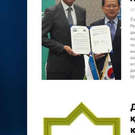
07
Ўз
Ре
да
иш
те
ва
ха
ис
да
йў