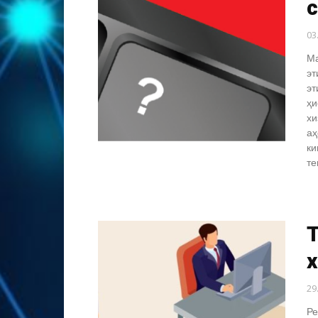
03
Ма
эт
эт
ҳи
хи
аҳ
ки
те
29
Ре