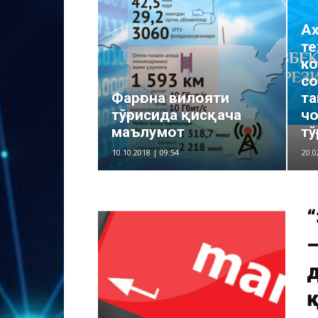
А
те
к
со
Фарғона вилояти
т
тўғрисида қисқача
чо
маълумот
тў
10.10.2018 | 09:54
20.0
“
–