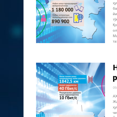
ҳу
ба
йи
тў
Қо
ол
Ма
та
09
А
Ж
ҳу
чи