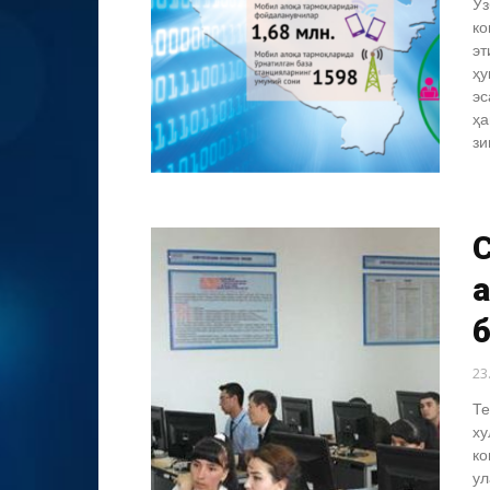
Ўз
ко
эт
ҳу
эс
ҳа
зи
23
Те
ху
ко
ул