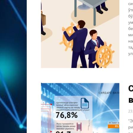
си
ўт
бў
ум
бе
ми
на
та
ул
в
23
“Э
ри