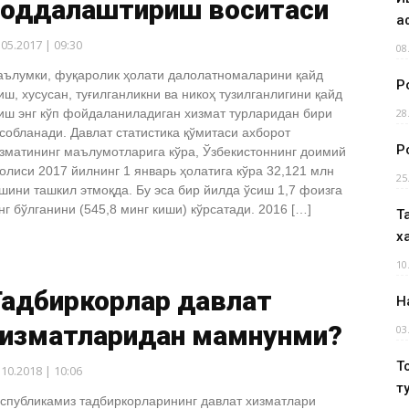
соддалаштириш воситаси
а
.05.2017 | 09:30
08
ълумки, фуқаролик ҳолати далолатномаларини қайд
Р
иш, хусусан, туғилганликни ва никоҳ тузилганлигини қайд
иш энг кўп фойдаланиладиган хизмат турларидан бири
28
собланади. Давлат статистика қўмитаси ахборот
Р
зматининг маълумотларига кўра, Ўзбекистоннинг доимий
олиси 2017 йилнинг 1 январь ҳолатига кўра 32,121 млн
25
шини ташкил этмоқда. Бу эса бир йилда ўсиш 1,7 фоизга
нг бўлганини (545,8 минг киши) кўрсатади. 2016 […]
Т
х
10
Тадбиркорлар давлат
Н
хизматларидан мамнунми?
03
Т
.10.2018 | 10:06
т
спубликамиз тадбиркорларининг давлат хизматлари