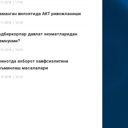
.11.2018 | 17:45
аманган вилоятида АКТ ривожланиши
.11.2018 | 10:50
адбиркорлар давлат хизматларидан
амнунми?
.10.2018 | 10:06
оинотда ахборот хавфсизлигини
аъминлаш масалалари
.10.2018 | 10:23