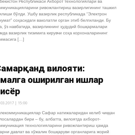
бекистон Республикаси Ахборот технологиялари ва
ммуникацияларини ривожлантириш вазирлигининг ташкил
илиши бўлди. Ушбу вазирлик республикада “Электрон
кумат” соҳасидаги ваколатли орган этиб белгиланди. Бу
а, ўз навбатида, вазирликнинг ҳудудий бошқармалари
мда вазирлик тизимига кирувчи соҳа корхоналарининг
ммасига […]
Самарқанд вилояти:
амалга оширилган ишлар
бисёр
.03.2017 | 15:00
лекоммуникациялар Сафар натижаларидан келиб чиққан
лосалардан бири – бу, албатта, вилоятда ахборот-
ммуникация технологияларини ривожлантириш ҳамда
арни давлат ва хўжалик бошқаруви органларига жорий