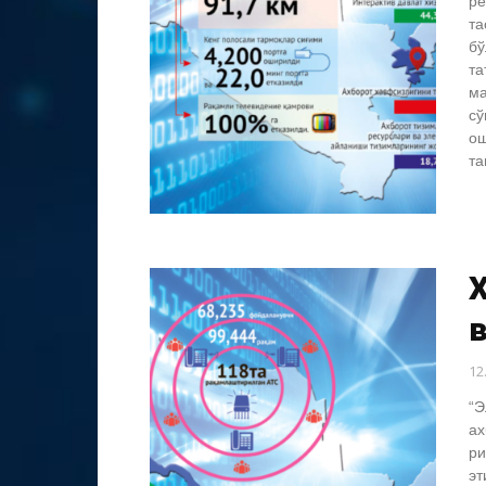
ре
та
бў
та
ма
сў
ош
та
Х
12
“Э
ах
ри
эт