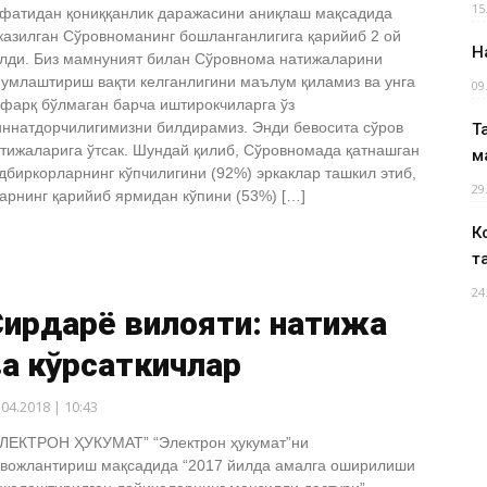
15
фатидан қониққанлик даражасини аниқлаш мақсадида
казилган Сўровноманинг бошланганлигига қарийиб 2 ой
Н
лди. Биз мамнуният билан Сўровнома натижаларини
умлаштириш вақти келганлигини маълум қиламиз ва унга
09
фарқ бўлмаган барча иштирокчиларга ўз
ннатдорчилигимизни билдирамиз. Энди бевосита сўров
Т
тижаларига ўтсак. Шундай қилиб, Сўровномада қатнашган
м
дбиркорларнинг кўпчилигини (92%) эркаклар ташкил этиб,
29
арнинг қарийиб ярмидан кўпини (53%) […]
К
т
24
Сирдарё вилояти: натижа
а кўрсаткичлар
.04.2018 | 10:43
ЛЕКТРОН ҲУКУМАТ” “Электрон ҳукумат”ни
вожлантириш мақсадида “2017 йилда амалга оширилиши