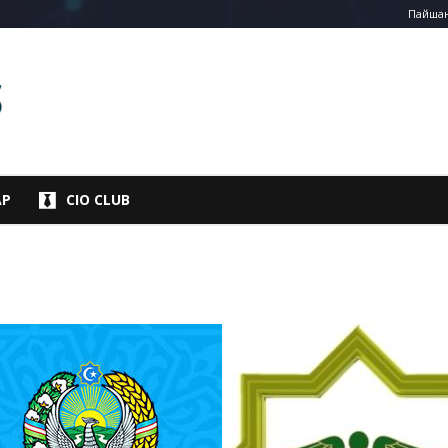
Пайшанб
АР
CIO CLUB