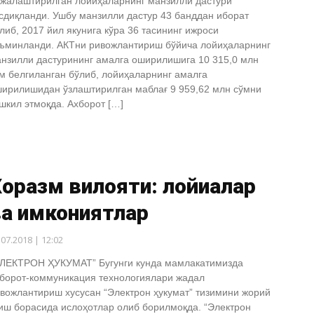
жалаштирилган лойиҳаларнинг манзилли дастури”
сдиқланди. Ушбу манзилли дастур 43 банддан иборат
либ, 2017 йил якунига кўра 36 тасининг ижроси
ъминланди. АКТни ривожлантириш бўйича лойиҳаларнинг
нзилли дастурининг амалга оширилишига 10 315,0 млн
м белгиланган бўлиб, лойиҳаларнинг амалга
ирилишидан ўзлаштирилган маблағ 9 959,62 млн сўмни
шкил этмоқда. Ахборот […]
оразм вилояти: лойиҳалар
ва имкониятлар
.07.2018 | 12:02
ЛЕКТРОН ҲУКУМАТ” Бугунги кунда мамлакатимизда
борот-коммуникация технологиялари жадал
вожлантириш хусусан “Электрон ҳукумат” тизимини жорий
иш борасида ислоҳотлар олиб борилмоқда. “Электрон