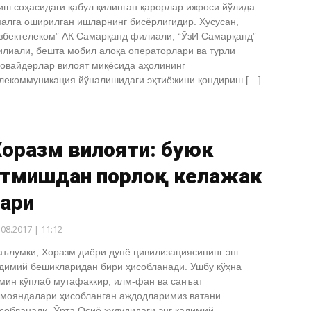
иш соҳасидаги қабул қилинган қарорлар ижроси йўлида
алга оширилган ишларнинг бисёрлигидир. Хусусан,
збектелеком” АК Самарқанд филиали, “ЎзИ Самарқанд”
лиали, бешта мобил алоқа операторлари ва турли
овайдерлар вилоят миқёсида аҳолининг
лекоммуникация йўналишидаги эҳтиёжини қондириш […]
Хоразм вилояти: буюк
ўтмишдан порлоқ келажак
сари
.08.2017 | 11:12
ълумки, Хоразм диёри дунё цивилизациясининг энг
димий бешикларидан бири ҳисобланади. Ушбу кўҳна
мин кўплаб мутафаккир, илм-фан ва санъат
мояндалари ҳисобланган аждодларимиз ватани
собланади. Ўрта Осиё ҳудудидаги энг қадимий