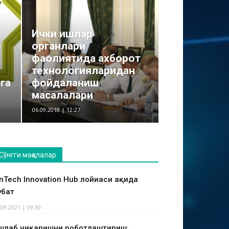
Ички ишлар
органлари
фаолиятида ахборот
технологияларидан
га
фойдаланиш
масалалари
06.09.2018 | 12:27
Сўнгги мақолалар
inTech Innovation Hub лойиҳаси ҳақида
ҳбат
.09.2021 | 09:30
шлаб чиқаришни роботлаштириш: