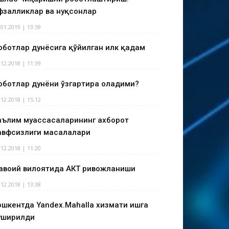
фзалликлар ва нуқсонлар
.01.2019 | 13:59
оботлар дунёсига қўйилган илк қадам
.12.2018 | 11:39
оботлар дунёни ўзгартира оладими?
.12.2018 | 15:12
аълим муассасаларининг ахборот
авфсизлиги масалалари
.12.2018 | 11:20
авоий вилоятида АКТ ривожланиши
.12.2018 | 13:38
ошкентда Yandex.Mahalla хизмати ишга
уширилди