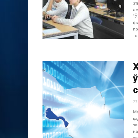
эт
ам
“Ў
фи
пр
те
23
Ма
қа
за
на
ҳи