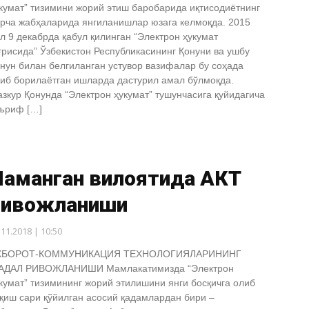
кумат” тизимини жорий этиш баробарида иқтисодиётнинг
рча жабҳаларида янгиланишлар юзага келмоқда. 2015
л 9 декабрда қабул қилинган “Электрон ҳукумат
ғрисида” Ўзбекистон Республикасининг Қонуни ва ушбу
нун билан белгиланган устувор вазифалар бу соҳада
иб борилаётган ишларда дастурил амал бўлмоқда.
зкур Қонунда “Электрон ҳукумат” тушунчасига қуйидагича
ъриф […]
Наманган вилоятида АКТ
ривожланиши
.11.2018 | 10:50
ХБОРОТ-КОММУНИКАЦИЯ ТЕХНОЛОГИЯЛАРИНИНГ
АДАЛ РИВОЖЛАНИШИ Мамлакатимизда “Электрон
кумат” тизимининг жорий этилишини янги босқичга олиб
қиш сари қўйилган асосий қадамлардан бири –