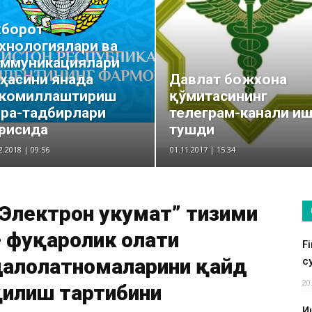
хборот
хнологиялари ва
оммуникациялари
ҳасини янада
Давлат божхона
акомиллаштириш
қўмитасининг
ра-тадбирлари
телеграм-канали иш
ғрисида
тушди
2.2018 | 09:56
01.11.2017 | 15:34
Электрон ҳукумат” тизими
 фуқаролик ҳолати
F
далолатномаларини қайд
су
20
қилиш тартибини
И