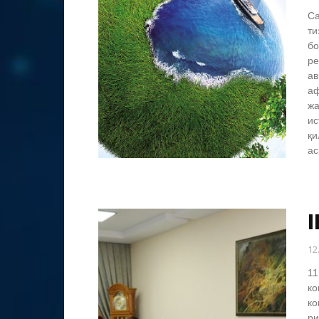
Са
ти
бо
ре
ав
аф
жа
ис
қи
ас
12
11
ко
ко
ри