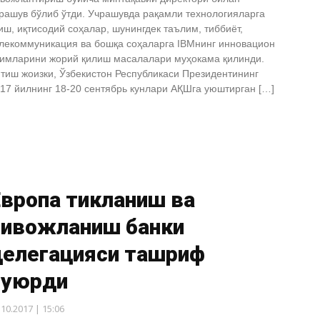
рашув бўлиб ўтди. Учрашувда рақамли технологияларга
иш, иқтисодий соҳалар, шунингдек таълим, тиббиёт,
лекоммуникация ва бошқа соҳаларга IBMнинг инновацион
имларини жорий қилиш масалалари муҳокама қилинди.
тиш жоизки, Ўзбекистон Республикаси Президентининг
17 йилнинг 18-20 сентябрь кунлари АҚШга уюштирган […]
Европа тикланиш ва
ривожланиш банки
делегацияси ташриф
буюрди
.10.2017 | 15:06