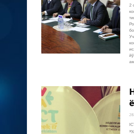
2 
ко
ти
Ро
бо
Уч
ко
ис
йў
ам
H
28
IC
ху