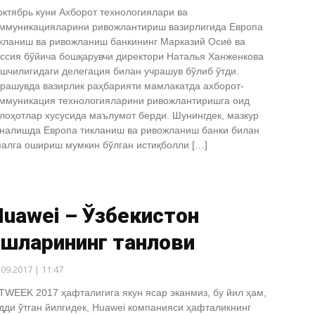
октябрь куни Ахборот технологиялари ва
ммуникацияларини ривожлантириш вазирлигида Европа
кланиш ва ривожланиш банкининг Марказий Осиё ва
ссия бўйича бошқарувчи директори Наталья Ханженкова
шчилигидаги делегация билан учрашув бўлиб ўтди.
рашувда вазирлик раҳбарияти мамлакатда ахборот-
ммуникация технологияларини ривожлантиришга оид
лоҳотлар хусусида маълумот берди. Шунингдек, мазкур
налишда Европа тикланиш ва ривожланиш банки билан
алга ошириш мумкин бўлган истиқболли […]
uawei – Ўзбекистон
ёшларининг танлови
.09.2017 | 11:47
TWEEK 2017 ҳафталигига якун ясар эканмиз, бу йил ҳам,
дди ўтган йилгидек, Huawei компанияси ҳафталикнинг