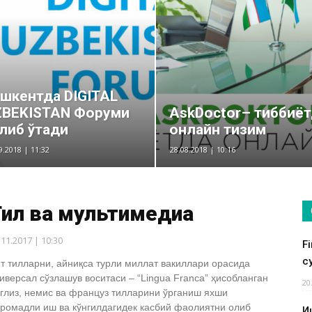
шкентда DIGITAL
ZBEKISTAN Форуми
AskDoctor– тиббиё
либ ўтади
онлайн тизим
9.2018 | 11:32
28.08.2018 | 10:16
Тил ва мультимедиа
.11.2017 | 10:30
F
су
т тилларни, айниқса турли миллат вакиллари орасида
иверсал сўзлашув воситаси – “Lingua Franca” ҳисобланган
20
глиз, немис ва француз тилларини ўрганиш яхши
ромадли иш ва кўнгилдагидек касбий фаолиятни олиб
И