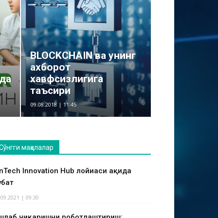
BLOCKCHAIN ва унинг
ахборот
тда
хавфсизлигига
таъсири
09.08.2018 | 11:45
Сўнгги мақолалар
inTech Innovation Hub лойиҳаси ҳақида
ҳбат
.09.2021 | 09:30
шлаб чиқаришни роботлаштириш: