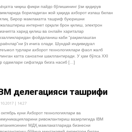
ёҳатга чиқиш фикри пайдо бўлишининг ўзи қидирув
зимларида бориладиган жой ҳақида ахборот излаш билан
ғлиқ. Бирор мамлакатга ташриф буюришни
жалаштириш интернет орқали брон қилиш, электрон
иачипта харид қилиш ва онлайн хариталар
залликларидан фойдаланиш каби “рақамлашган
раёнлар”ни ўз ичига олади. Шундай индивидуал
теъмол турлари ахборот технологиялари фаол жалб
линган катта саноатни шакллантиради. У ҳам бўлса XXI
р одамлари сифатида бизга насиб […]
IBM делегацияси ташрифи
.10.2017 | 14:27
 октябрь куни Ахборот технологиялари ва
ммуникацияларини ривожлантириш вазирлигида IBM
мпаниясининг МДҲ мамлакатларида бизнесни
вожлантириш бўйича минтақавий директори билан