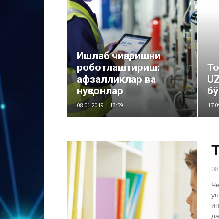
Ишлаб чиқаришни
роботлаштириш:
То
афзалликлар ва
U
нуқсонлар
бў
08.01.2019 | 13:59
17.0
08
Че
ун
ин
да