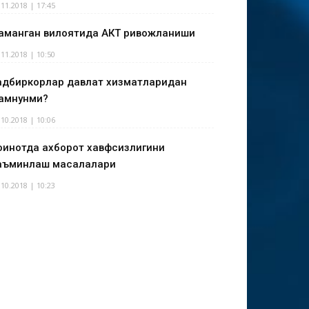
.11.2018 | 17:45
аманган вилоятида АКТ ривожланиши
.11.2018 | 10:50
адбиркорлар давлат хизматларидан
амнунми?
.10.2018 | 10:06
оинотда ахборот хавфсизлигини
аъминлаш масалалари
.10.2018 | 10:23