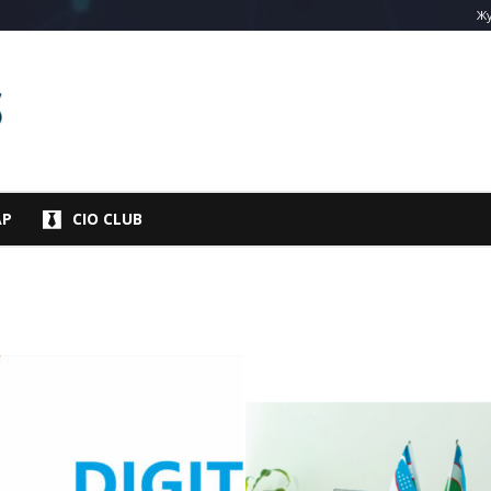
Жу
АР
CIO CLUB