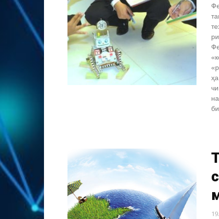
Фе
та
те
ри
Фе
«к
«р
ҳа
чи
на
би
с
19