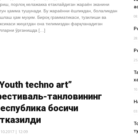
риш, порлоқ келажакка етаклайдиган жараён эканини
а
гун ҳамма тушунади. Бу жараённи ёшликдан, болаликдан
08
шлаш ҳам муҳим. Бироқ грамматикаси, тузилиши ва
ксикаси жиҳатдан она тилимиздан фарқланадиган
Р
лларни ўрганишда […]
28
Р
25
Т
х
Youth techno art”
10
фестиваль-танловининг
Н
еспублика босқичи
03
ўтказилди
Т
т
.10.2017 | 12:09