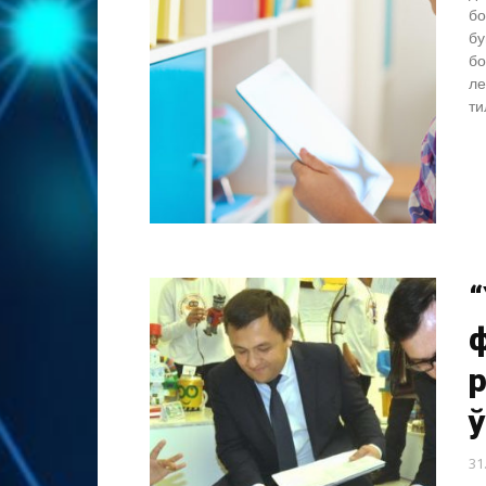
бо
бу
бо
ле
ти
“
р
31