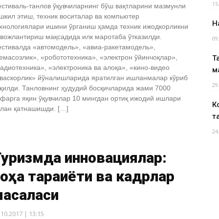
15
стиваль-танлов ўқувчиларнинг бўш вақтларини мазмунли
шкил этиш, техник воситалар ва компьютер
Н
хнологиялари ишини ўрганиш ҳамда техник ижодкорликни
вожлантириш мақсадида илк маротаба ўтказилди.
09
стивалда «автомодель», «авиа-ракетамодель»,
емасозлик», «робототехника», «электрон ўйинчоқлар»,
Т
адиотехника», «электроника ва алоқа», «кино-видео
м
васкорлик» йўналишларида яратилган ишланмалар кўриб
29
қилди. Танловнинг ҳудудий босқичларида жами 7000
фарга яқин ўқувчилар 10 мингдан ортиқ ижодий ишлари
К
лан қатнашишди. […]
т
24
Туризмда инновациялар:
оҳа тараққиёти ва кадрлар
масаласи
.10.2017 | 13:15