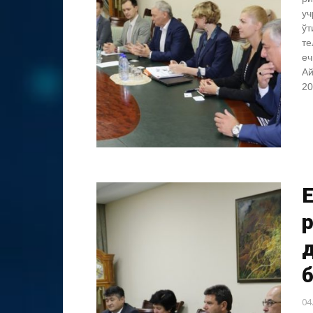
уч
ўт
те
еч
Ай
20
04