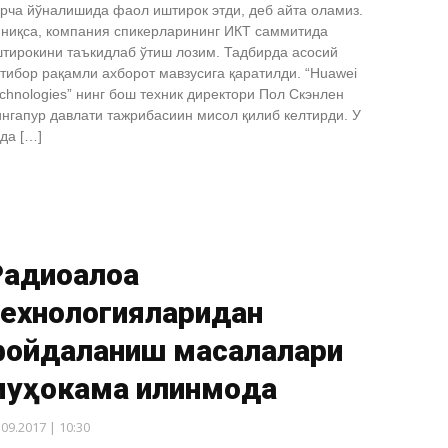
рча йўналишида фаол иштирок этди, деб айта оламиз.
ниқса, компания спикерларининг ИКТ саммитида
тирокини таъкидлаб ўтиш лозим. Тадбирда асосий
тибор рақамли ахборот мавзусига қаратилди. “Huawei
chnologies” нинг бош техник директори Пол Скэнлен
нгапур давлати тажрибасиин мисол қилиб келтирди. У
да […]
адиоалоқа
технологияларидан
фойдаланиш масалалари
уҳокама қилинмоқда
.09.2017 | 10:30