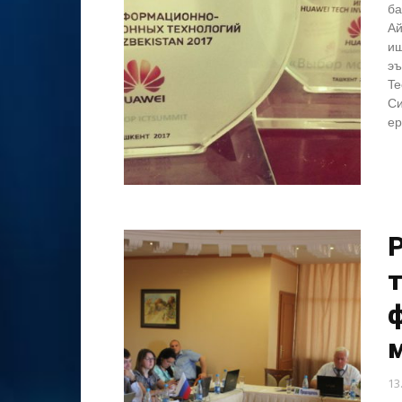
ба
Ай
иш
эъ
Te
Си
ер
Р
м
13