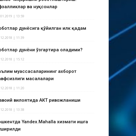
фзалликлар ва нуқсонлар
.01.2019 | 13:59
оботлар дунёсига қўйилган илк қадам
.12.2018 | 11:39
оботлар дунёни ўзгартира оладими?
.12.2018 | 15:12
аълим муассасаларининг ахборот
авфсизлиги масалалари
.12.2018 | 11:20
авоий вилоятида АКТ ривожланиши
.12.2018 | 13:38
ошкентда Yandex.Mahalla хизмати ишга
уширилди