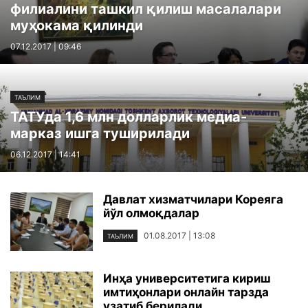
филиалини ташкил қилиш масалалари
муҳокама қилинди
07.12.2017 | 09:46
ТАЪЛИМ
ТАТУда 1,6 млн долларлик медиа-
марказ ишга туширилади
06.12.2017 | 14:41
Давлат хизматчилари Кореяга
йўл олмоқдалар
01.08.2017 | 13:08
ТАЪЛИМ
Инҳа университетига кириш
имтиҳонлари онлайн тарзда
узатиб берилади