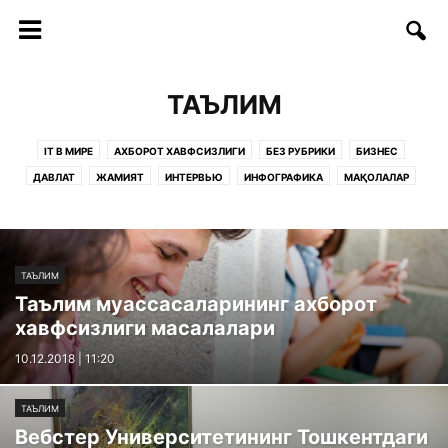
ТАЪЛИМ
IT В МИРЕ
АХБОРОТ ХАВФСИЗЛИГИ
БЕЗ РУБРИКИ
БИЗНЕС
ДАВЛАТ
ЖАМИЯТ
ИНТЕРВЬЮ
ИНФОГРАФИКА
МАҚОЛАЛАР
ОБРАЗОВАНИЕ
РУКНЛАР:
САҲИФАЛАР
СОФТ/ИНТЕРНЕТ
СТАРТАП
СТАТЬИ
ТАДБИРЛАР
ТАЪЛИМ
ТЕЛЕКОММУНИКАЦИЯ
ТЕХНОЛОГИИ
ТЕХНОЛОГИЯЛАР
ФИКРЛАР
ТАЪЛИМ
Таълим муассасаларининг ахборот
хавфсизлиги масалалари
10.12.2018 | 11:20
ТАЪЛИМ
Вебстер Университетининг Тошкентдаги