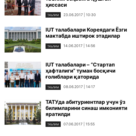
ҳиссаси
23.06.2017 | 10:30
ТАЪЛИМ
IUT талабалари Кореядаги Ёзги
мактабда иштирок этадилар
14.06.2017 | 14:56
ТАЪЛИМ
IUT талабалари – “Стартап
ҳафталиги” туман босқичи
ғолиблари қаторида
08.06.2017 | 14:17
ТАЪЛИМ
ТАТУда абитуриентлар учун ўз
билимларини синаш имконияти
яратилди
07.06.2017 | 15:55
ТАЪЛИМ