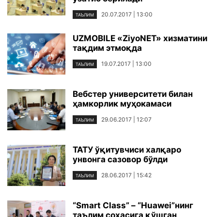
20.07.2017 | 13:00
ТАЪЛИМ
UZMOBILE «ZiyoNET» хизматини
тақдим этмоқда
19.07.2017 | 13:00
ТАЪЛИМ
Вебстер университети билан
ҳамкорлик муҳокамаси
29.06.2017 | 12:07
ТАЪЛИМ
ТАТУ ўқитувчиси халқаро
унвонга сазовор бўлди
28.06.2017 | 15:42
ТАЪЛИМ
“Smart Class” – “Huawei”нинг
таълим соҳасига қўшган